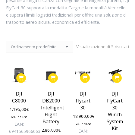
pesante a lunga distanza con segnale e intelligenza potenti, DJI
FlyCart 30 supporta la modalità Cargo e la modalità Verricello
e supera i limiti logistici tradizionali per offrire una soluzione di
trasporto aereo sicura, economica ed efficiente.
Visualizzazione di 5 risultati
DJI
DJI
DJI
DJI
C8000
DB2000
Flycart
FlyCart
Intelligent
30
30
1.195,00
€
Flight
Winch
18.900,00
€
IVA inclusa
Battery
System
EAN:
IVA inclusa
Kit
2.867,00
€
EAN:
6941565966063