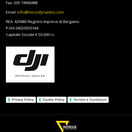
window
window
window
window
window
window
window
window
new
window
window
Fax: 035 19900488
window
Email:
info@horusdynamics.com
REA: 429483 Registro Imprese di Bergamo
P.IVA 04029350164
Capitale Sociale € 50.000 i.v.
Privacy Policy
Cookie Policy
Termini e Condizioni