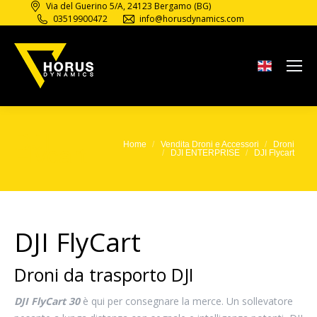
Via del Guerino 5/A, 24123 Bergamo (BG)
03519900472
info@horusdynamics.com
DJI
Home
Vendita Droni e Accessori
Droni
Tu sei qui:
Flycart
DJI ENTERPRISE
DJI Flycart
DJI FlyCart
Droni da trasporto DJI
DJI FlyCart 30
è qui per consegnare la merce. Un sollevatore