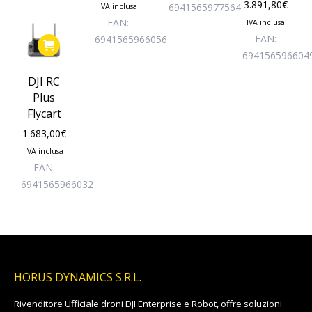
3.891,80
€
6941565977564
IVA inclusa
EAN:
IVA inclusa
EAN:
6941565966056
694156596604
DJI RC
Plus
Flycart
1.683,00
€
IVA inclusa
EAN:
6941565966032
HORUS DYNAMICS S.R.L.
Rivenditore Ufficiale droni DJI Enterprise e Robot, offre soluzioni