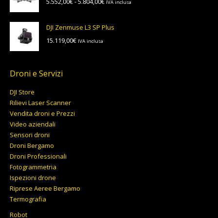
Fascia
5.552,00
€
-
5.804,00
€
IVA inclusa
4.545,72€
di
a
prezzo:
4.753,12€
DJI Zenmuse L3 SP Plus
da
15.119,00
€
IVA inclusa
5.552,00€
a
5.804,00€
Droni e Servizi
DJI Store
Rilievi Laser Scanner
Vendita droni e Prezzi
Video aziendali
Sensori droni
Droni Bergamo
Droni Professionali
Fotogrammetria
Ispezioni drone
Riprese Aeree Bergamo
Termografia
Robot