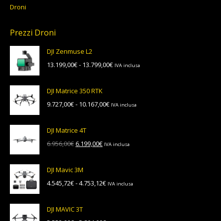
Droni
Prezzi Droni
DJI Zenmuse L2
Fascia
13.199,00
€
-
13.799,00
€
IVA inclusa
di
prezzo:
DJI Matrice 350 RTK
da
Fascia
9.727,00
€
-
10.167,00
€
IVA inclusa
13.199,00€
di
a
prezzo:
13.799,00€
DJI Matrice 4T
da
Il
Il
6.956,00
€
6.199,00
€
IVA inclusa
9.727,00€
prezzo
prezzo
a
originale
attuale
10.167,00€
DJI Mavic 3M
era:
è:
Fascia
4.545,72
€
-
4.753,12
€
IVA inclusa
6.956,00€.
6.199,00€.
di
prezzo:
DJI MAVIC 3T
da