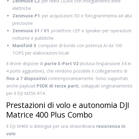
Zenmuse L2
: per rilievi LiDAR con inseguimento linee
elettriche
Zenmuse P1
: per acquisizioni 3D e fotogrammetria ad alta
precisione
Zenmuse S1 / V1
: proiettore LEP e speaker per operazioni
notturne e pubbliche
Manifold 3
: computer di bordo con potenza AI da 100
TOPS per elaborazioni locali
Il drone dispone di
porte E-Port V2
(inclusa l’espansione E4 in
4 porte aggiuntive), che rendono possibile il collegamento di
fino a 7 dispositivi
contemporaneamente. Sono supportati
anche payload
PSDK di terze parti
, sviluppati originariamente
per il DJI M350 RTK.
Prestazioni di volo e autonomia DJI
Matrice 400 Plus Combo
Il DJI M400 si distingue per una straordinaria
resistenza in
volo
: