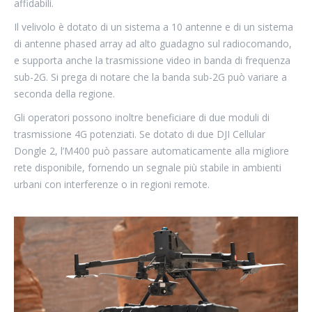
affidabili.
Il velivolo è dotato di un sistema a 10 antenne e di un sistema
di antenne phased array ad alto guadagno sul radiocomando,
e supporta anche la trasmissione video in banda di frequenza
sub-2G. Si prega di notare che la banda sub-2G può variare a
seconda della regione.
Gli operatori possono inoltre beneficiare di due moduli di
trasmissione 4G potenziati. Se dotato di due DJI Cellular
Dongle 2, l’M400 può passare automaticamente alla migliore
rete disponibile, fornendo un segnale più stabile in ambienti
urbani con interferenze o in regioni remote.