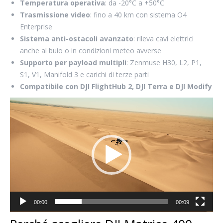
Temperatura operativa
: da -20°C a +50°C
Trasmissione video
: fino a 40 km con sistema O4
Enterprise
Sistema anti-ostacoli avanzato
: rileva cavi elettrici
anche al buio o in condizioni meteo avverse
Supporto per payload multipli
: Zenmuse H30, L2, P1,
S1, V1, Manifold 3 e carichi di terze parti
Compatibile con DJI FlightHub 2, DJI Terra e DJI Modify
Video
Player
00:00
00:09