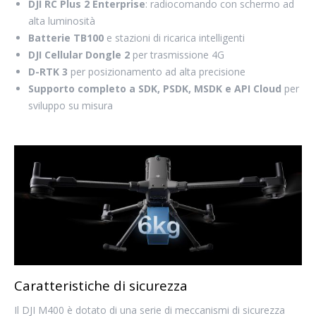
DJI RC Plus 2 Enterprise
: radiocomando con schermo ad
alta luminosità
Batterie TB100
e stazioni di ricarica intelligenti
DJI Cellular Dongle 2
per trasmissione 4G
D-RTK 3
per posizionamento ad alta precisione
Supporto completo a SDK, PSDK, MSDK e API Cloud
per
sviluppo su misura
Caratteristiche di sicurezza
Il DJI M400 è dotato di una serie di meccanismi di sicurezza