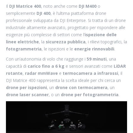
Il
DJI Matrice 400
, noto anche come
DJI M400
o
semplicemente
DJI 400
, è l’ultima piattaforma drone
professionale sviluppata da DJI Enterprise. Si tratta di un drone
industriale altamente avanzato, progettato per rispondere alle
esigenze più complesse di settori come l’
ispezione delle
linee elettriche
, la
sicurezza pubblica
, i rilievi topografici, la
fotogrammetria
, le ispezioni e le
energie rinnovabili
.
Con un’autonomia di volo che raggiunge i
59 minuti
, una
capacità di
carico fino a 6 kg
e sensori avanzati come
LiDAR
rotante
,
radar mmWave
e
termocamera a infrarossi
, il
DJI Matrice 400 rappresenta la scelta ideale per chi cerca un
drone per ispezioni
, un
drone con termocamera
, un
drone laser scanner
, o un
drone per fotogrammetria
.