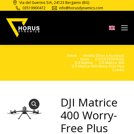
Via del Guerino 5/A, 24123 Bergamo (BG)
03519900472
info@horusdynamics.com
DJI Matrice
Home
Vendita Droni e Accessori
Tu sei qui:
400 Worry-
Droni
DJI ENTERPRISE
Free Plus
DJI Matrice
DJI Matrice 400
DJI Matrice 400 Worry-Free Plus
Combo
Combo
DJI Matrice
400 Worry-
Free Plus