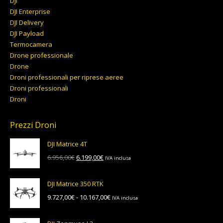
DJI
DJI Enterprise
DJI Delivery
DJI Payload
Termocamera
Drone professionale
Drone
Droni professionali per riprese aeree
Droni professionali
Droni
Prezzi Droni
DJI Matrice 4T
Il
Il
6.956,00
€
6.199,00
€
IVA inclusa
prezzo
prezzo
originale
attuale
DJI Matrice 350 RTK
era:
è:
Fascia
9.727,00
€
-
10.167,00
€
IVA inclusa
6.956,00€.
6.199,00€.
di
prezzo: