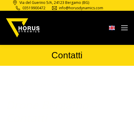
Via del Guerino 5/A, 24123 Bergamo (BG)
03519900472
info@horusdynamics.com
Contatti
Tu sei qui:
Servizi drone bergamo e droni professionali
Drone Bergamo –
Contatti