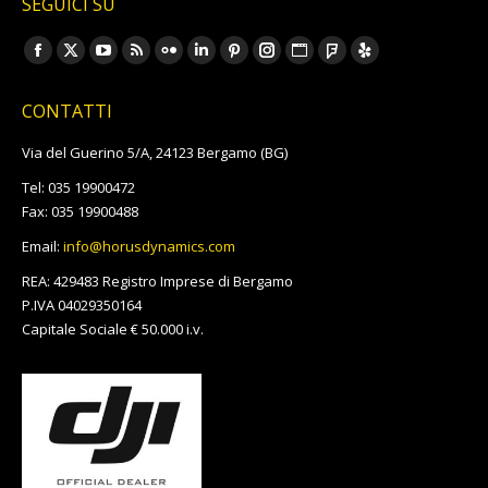
SEGUICI SU
Ci puoi trovare su:
Facebook
X
YouTube
Rss
Flickr
Linkedin
Pinterest
Instagram
Sito
Foursquare
Yelp
page
page
page
page
page
page
page
page
web
page
page
CONTATTI
opens
opens
opens
opens
opens
opens
opens
opens
page
opens
opens
in
in
in
in
in
in
in
in
opens
in
in
Via del Guerino 5/A, 24123 Bergamo (BG)
new
new
new
new
new
new
new
new
in
new
new
Tel: 035 19900472
window
window
window
window
window
window
window
window
new
window
window
Fax: 035 19900488
window
Email:
info@horusdynamics.com
REA: 429483 Registro Imprese di Bergamo
P.IVA 04029350164
Capitale Sociale € 50.000 i.v.