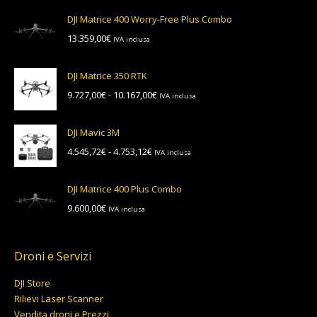
originale
attuale
DJI Matrice 400 Worry-Free Plus Combo
era:
è:
13.359,00
€
IVA inclusa
6.956,00€.
6.199,00€.
DJI Matrice 350 RTK
Fascia
9.727,00
€
-
10.167,00
€
IVA inclusa
di
prezzo:
DJI Mavic 3M
da
Fascia
4.545,72
€
-
4.753,12
€
IVA inclusa
9.727,00€
di
a
prezzo:
10.167,00€
DJI Matrice 400 Plus Combo
da
9.600,00
€
IVA inclusa
4.545,72€
a
4.753,12€
Droni e Servizi
DJI Store
Rilievi Laser Scanner
Vendita droni e Prezzi