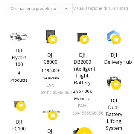
Visualizzazione di 10 risultati
DJI
DJI
DJI
DJI
Flycart
C8000
DB2000
DeliveryHub
100
Intelligent
1.195,00
€
4
Flight
IVA inclusa
Products
Battery
EAN:
2.867,00
€
6941565966063
IVA inclusa
DJI
EAN:
Dual-
6941565966056
Battery
Lifting
DJI
System
FC100
DJI
In