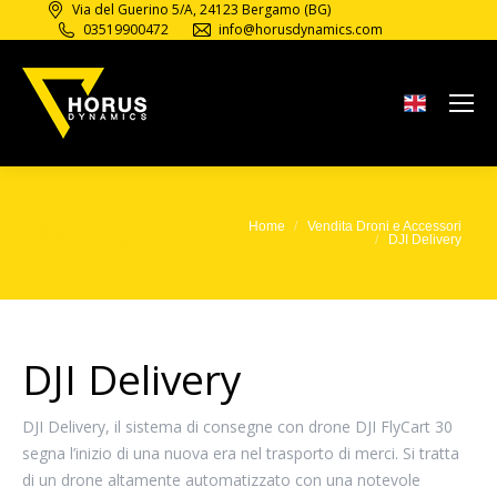
Via del Guerino 5/A, 24123 Bergamo (BG)
03519900472
info@horusdynamics.com
DJI
Home
Vendita Droni e Accessori
Tu sei qui:
Delivery
DJI Delivery
DJI Delivery
DJI Delivery, il sistema di consegne con drone DJI FlyCart 30
segna l’inizio di una nuova era nel trasporto di merci. Si tratta
di un drone altamente automatizzato con una notevole