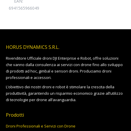
EAN:
6941565966049
HORUS DYNAMICS S.R.L.
Rivenditore Ufficiale droni DJI Enterprise e Robot, offre soluzioni
che vanno dalla consulenza ai servizi con drone fino allo sviluppo
di prodotti ad hoc, gimbal e sensori droni. Produciamo droni
professionali e accessori.
L’obiettivo dei nostri droni e robot è stimolare la crescita della
produttività, garantendo un risparmio economico grazie all’utilizzo
di tecnologie per drone all’avanguardia.
Prodotti
Droni Professionali e Servizi con Drone