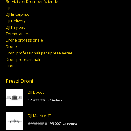
Servizi con Droni per Aziende
DJI
DJI Enterprise
DJI Delivery
DJI Payload
Termocamera
Drone professionale
Drone
Droni professionali per riprese aeree
Droni professionali
Droni
Prezzi Droni
DJI Dock 3
12.800,00
€
IVA inclusa
DJI Matrice 4T
Il
Il
6.956,00
€
6.199,00
€
IVA inclusa
prezzo
prezzo