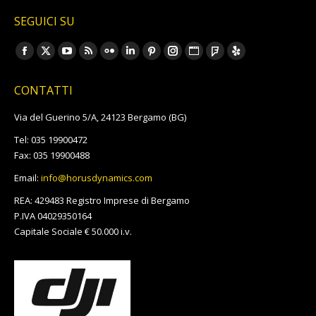
SEGUICI SU
Ci puoi trovare su:
Facebook
X
YouTube
Rss
Flickr
Linkedin
Pinterest
Instagram
Sito
Foursquare
Yelp
page
page
page
page
page
page
page
page
web
page
page
CONTATTI
opens
opens
opens
opens
opens
opens
opens
opens
page
opens
opens
in
in
in
in
in
in
in
in
opens
in
in
Via del Guerino 5/A, 24123 Bergamo (BG)
new
new
new
new
new
new
new
new
in
new
new
Tel: 035 19900472
window
window
window
window
window
window
window
window
new
window
window
Fax: 035 19900488
window
Email:
info@horusdynamics.com
REA: 429483 Registro Imprese di Bergamo
P.IVA 04029350164
Capitale Sociale € 50.000 i.v.