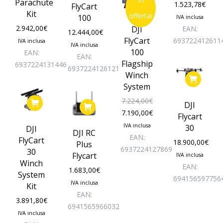
Parachute
1.523,78
€
FlyCart
Kit
offerta!
100
IVA inclusa
2.942,00
€
DJI
EAN:
12.444,00
€
FlyCart
693722412611
IVA inclusa
IVA inclusa
100
EAN:
EAN:
Flagship
6937224131446
6937224126121
Winch
System
7.224,00
€
DJI
Il
Il
7.190,00
€
Flycart
prezzo
prezzo
IVA inclusa
30
DJI
DJI RC
originale
attuale
EAN:
FlyCart
18.900,00
€
Plus
era:
è:
6937224127869
30
Flycart
IVA inclusa
7.224,00€.
7.190,00€.
Winch
EAN:
1.683,00
€
System
694156597756
IVA inclusa
Kit
EAN:
3.891,80
€
6941565966032
IVA inclusa