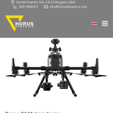
Via del Guerino 5/A, 24123 Bergamo (BG)
03519900472
info@horusdynamics.com
Scopri droni professionali per riprese aeree ispezioni
fotogrammetria