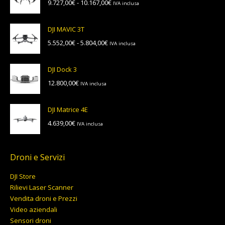
Fascia
9.727,00
€
-
10.167,00
€
IVA inclusa
4.545,72€
di
a
prezzo:
4.753,12€
DJI MAVIC 3T
da
Fascia
5.552,00
€
-
5.804,00
€
IVA inclusa
9.727,00€
di
a
prezzo:
10.167,00€
DJI Dock 3
da
12.800,00
€
IVA inclusa
5.552,00€
a
5.804,00€
DJI Matrice 4E
4.639,00
€
IVA inclusa
Droni e Servizi
DJI Store
Rilievi Laser Scanner
Vendita droni e Prezzi
Video aziendali
Sensori droni