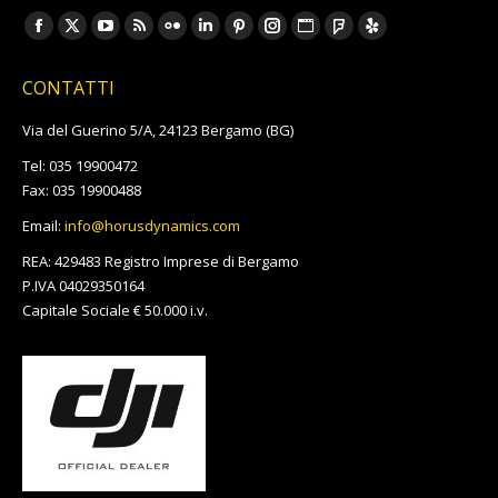
Ci puoi trovare su:
Facebook
X
YouTube
Rss
Flickr
Linkedin
Pinterest
Instagram
Sito
Foursquare
Yelp
page
page
page
page
page
page
page
page
web
page
page
CONTATTI
opens
opens
opens
opens
opens
opens
opens
opens
page
opens
opens
in
in
in
in
in
in
in
in
opens
in
in
Via del Guerino 5/A, 24123 Bergamo (BG)
new
new
new
new
new
new
new
new
in
new
new
Tel: 035 19900472
window
window
window
window
window
window
window
window
new
window
window
Fax: 035 19900488
window
Email:
info@horusdynamics.com
REA: 429483 Registro Imprese di Bergamo
P.IVA 04029350164
Capitale Sociale € 50.000 i.v.