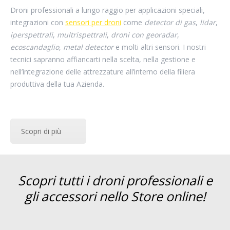
Droni professionali a lungo raggio per applicazioni speciali,
integrazioni con
sensori per droni
come
detector di gas
,
lidar
,
iperspettrali
,
multrispettrali
,
droni con georadar
,
ecoscandaglio
,
metal detector
e molti altri sensori. I nostri
tecnici sapranno affiancarti nella scelta, nella gestione e
nell’integrazione delle attrezzature all’interno della filiera
produttiva della tua Azienda.
Scopri di più
Scopri tutti i droni professionali e
gli accessori nello Store online!