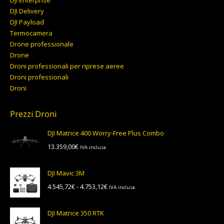
DJI Enterprise
DJI Delivery
DJI Payload
Termocamera
Drone professionale
Drone
Droni professionali per riprese aeree
Droni professionali
Droni
Prezzi Droni
DJI Matrice 400 Worry-Free Plus Combo
13.359,00
€
IVA inclusa
DJI Mavic 3M
Fascia
4.545,72
€
-
4.753,12
€
IVA inclusa
di
prezzo:
DJI Matrice 350 RTK
da