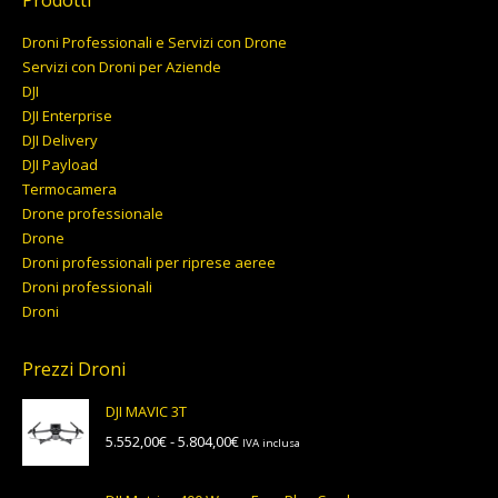
Prodotti
Droni Professionali e Servizi con Drone
Servizi con Droni per Aziende
DJI
DJI Enterprise
DJI Delivery
DJI Payload
Termocamera
Drone professionale
Drone
Droni professionali per riprese aeree
Droni professionali
Droni
Prezzi Droni
DJI MAVIC 3T
Fascia
5.552,00
€
-
5.804,00
€
IVA inclusa
di
prezzo: