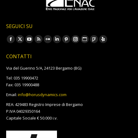
SEGUICI SU
Ci puoi trovare su:
Facebook
X
YouTube
Rss
Flickr
Linkedin
Pinterest
Instagram
Sito
Foursquare
Yelp
page
page
page
page
page
page
page
page
web
page
page
CONTATTI
opens
opens
opens
opens
opens
opens
opens
opens
page
opens
opens
in
in
in
in
in
in
in
in
opens
in
in
Via del Guerino 5/A, 24123 Bergamo (BG)
new
new
new
new
new
new
new
new
in
new
new
Tel: 035 19900472
window
window
window
window
window
window
window
window
new
window
window
Fax: 035 19900488
window
Email:
info@horusdynamics.com
REA: 429483 Registro Imprese di Bergamo
P.IVA 04029350164
Capitale Sociale € 50.000 i.v.