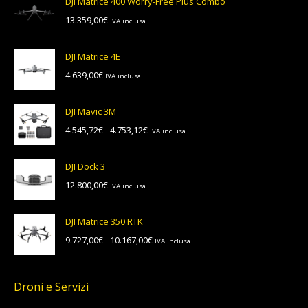
DJI Matrice 400 Worry-Free Plus Combo
da
13.359,00
€
IVA inclusa
5.552,00€
a
5.804,00€
DJI Matrice 4E
4.639,00
€
IVA inclusa
DJI Mavic 3M
Fascia
4.545,72
€
-
4.753,12
€
IVA inclusa
di
prezzo:
DJI Dock 3
da
12.800,00
€
IVA inclusa
4.545,72€
a
4.753,12€
DJI Matrice 350 RTK
Fascia
9.727,00
€
-
10.167,00
€
IVA inclusa
di
prezzo:
da
Droni e Servizi
9.727,00€