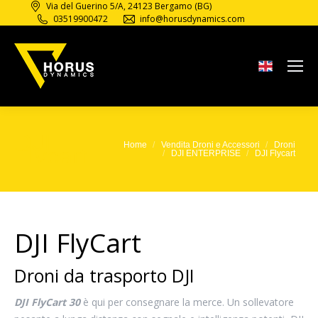
Via del Guerino 5/A, 24123 Bergamo (BG)
03519900472
info@horusdynamics.com
DJI
Home
Vendita Droni e Accessori
Droni
Tu sei qui:
Flycart
DJI ENTERPRISE
DJI Flycart
DJI FlyCart
Droni da trasporto DJI
DJI FlyCart 30
è qui per consegnare la merce. Un sollevatore