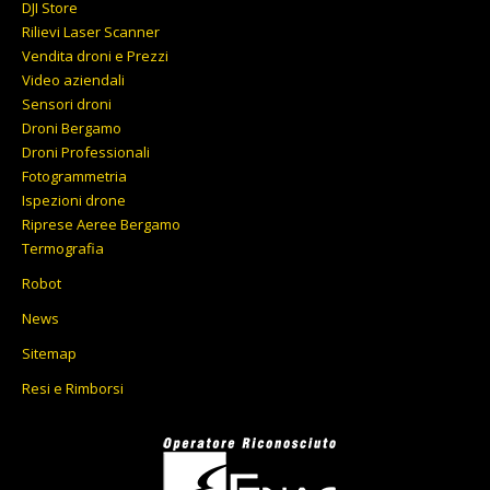
DJI Store
a
Rilievi Laser Scanner
10.167,00€
Vendita droni e Prezzi
Video aziendali
Sensori droni
Droni Bergamo
Droni Professionali
Fotogrammetria
Ispezioni drone
Riprese Aeree Bergamo
Termografia
Robot
News
Sitemap
Resi e Rimborsi