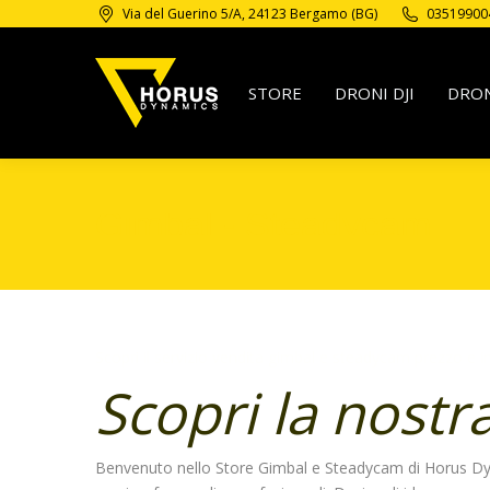
Via del Guerino 5/A, 24123 Bergamo (BG)
03519900
STORE
DRONI DJI
DRON
Gimbal - Steadycam
Scopri il servizio vendita gimbal e steadycam prezzo e i
Scopri la nostr
Benvenuto nello Store Gimbal e Steadycam di Horus Dynami