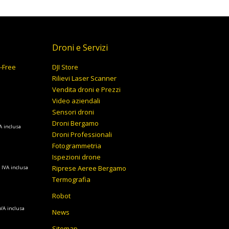
Droni e Servizi
y-Free
DJI Store
Rilievi Laser Scanner
Vendita droni e Prezzi
Video aziendali
Sensori droni
Droni Bergamo
A inclusa
Droni Professionali
ezzo
Fotogrammetria
tuale
Ispezioni drone
Fascia
Riprese Aeree Bergamo
IVA inclusa
199,00€.
di
Termografia
prezzo:
Robot
da
ascia
IVA inclusa
9.727,00€
News
i
a
Sitemap