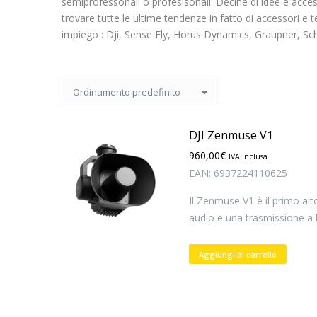
semiprofessonali o profesisonali. Decine di idee e access
trovare tutte le ultime tendenze in fatto di accessori 
impiego : Dji, Sense Fly, Horus Dynamics, Graupner, Sc
DJI Zenmuse V1
960,00
€
IVA inclusa
EAN:
6937224110625
Il Zenmuse V1 è il primo alt
audio e una trasmissione a 
Aggiungi al carrello