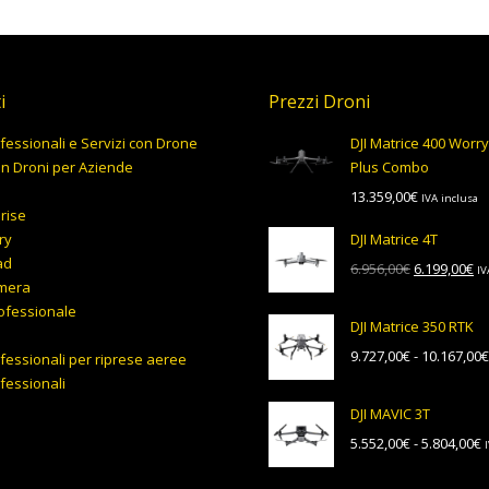
i
Prezzi Droni
fessionali e Servizi con Drone
DJI Matrice 400 Worr
on Droni per Aziende
Plus Combo
13.359,00
€
IVA inclusa
prise
ry
DJI Matrice 4T
ad
Il
Il
6.956,00
€
6.199,00
€
IV
mera
prezzo
pr
ofessionale
originale
at
DJI Matrice 350 RTK
era:
è:
9.727,00
€
-
10.167,00
€
fessionali per riprese aeree
6.956,00€.
6.
fessionali
DJI MAVIC 3T
F
5.552,00
€
-
5.804,00
€
d