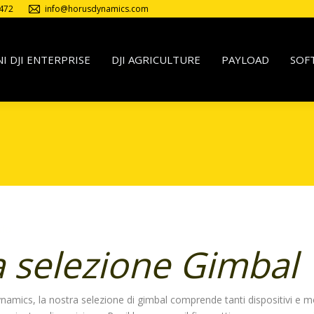
472
info@horusdynamics.com
I DJI ENTERPRISE
DJI AGRICULTURE
PAYLOAD
SOF
nfo
a selezione Gimbal
cs, la nostra selezione di gimbal comprende tanti dispositivi e modell