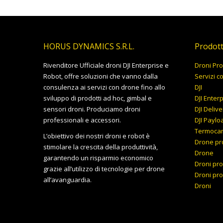
HORUS DYNAMICS S.R.L.
Prodott
Rivenditore Ufficiale droni DJI Enterprise e
Droni Pro
Robot, offre soluzioni che vanno dalla
Servizi c
consulenza ai servizi con drone fino allo
DJI
sviluppo di prodotti ad hoc, gimbal e
DJI Enter
sensori droni. Produciamo droni
DJI Delive
professionali e accessori.
DJI Paylo
Termoca
L’obiettivo dei nostri droni e robot è
Drone pr
stimolare la crescita della produttività,
Drone
garantendo un risparmio economico
Droni pro
grazie all’utilizzo di tecnologie per drone
Droni pro
all’avanguardia.
Droni