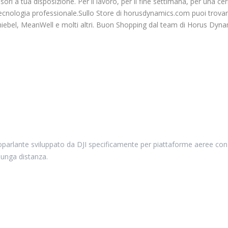
ori a tua disposizione. Per il lavoro, per il fine settimana, per una c
e tecnologia professionale.Sullo Store di horusdynamics.com puoi trova
hiebel, MeanWell e molti altri. Buon Shopping dal team di Horus Dyna
oparlante sviluppato da DJI specificamente per piattaforme aeree con c
lunga distanza.