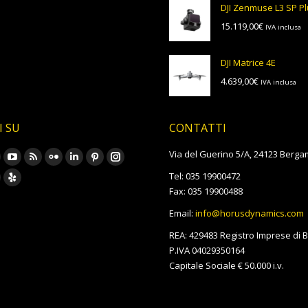
p
DJI Zenmuse L3 SP P
d
15.119,00
€
IVA inclusa
5
a
5
DJI Matrice 4E
4.639,00
€
IVA inclusa
I SU
CONTATTI
rovare su:
Via del Guerino 5/A, 24123 Berga
ook
YouTube
Rss
Flickr
Linkedin
Pinterest
Instagram
Tel: 035 19900472
age
page
page
page
page
page
page
oursquare
Yelp
Fax: 035 19900488
pens
opens
opens
opens
opens
opens
opens
age
page
Email:
info@horusdynamics.com
in
in
in
in
in
in
pens
opens
REA: 429483 Registro Imprese di
ew
new
new
new
new
new
new
in
P.IVA 04029350164
w
indow
window
window
window
window
window
window
ew
new
Capitale Sociale € 50.000 i.v.
indow
window
w