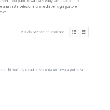
erimonia: qui puoi trovare la steadycam adatta. Puoi
re una vasta selezione di marchi per ogni gusto e
mics!
Visualizzazione del risultato
arichi multipli, caratterizzato da un’elevata potenza