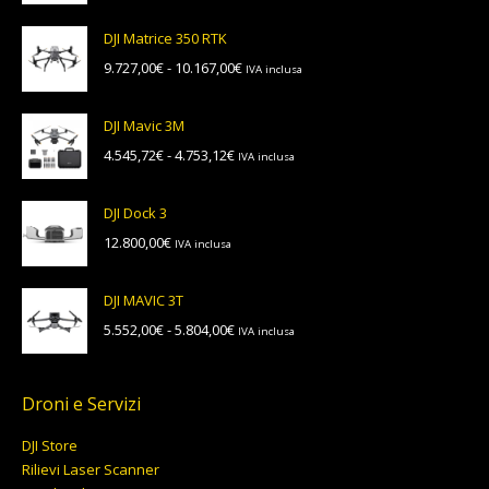
di
prezzo:
DJI Matrice 350 RTK
da
Fascia
9.727,00
€
-
10.167,00
€
IVA inclusa
13.199,00€
di
a
prezzo:
13.799,00€
DJI Mavic 3M
da
Fascia
4.545,72
€
-
4.753,12
€
IVA inclusa
9.727,00€
di
a
prezzo:
10.167,00€
DJI Dock 3
da
12.800,00
€
IVA inclusa
4.545,72€
a
4.753,12€
DJI MAVIC 3T
Fascia
5.552,00
€
-
5.804,00
€
IVA inclusa
di
prezzo:
da
Droni e Servizi
5.552,00€
DJI Store
a
Rilievi Laser Scanner
5.804,00€