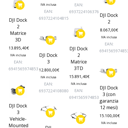
essere
EAN:
IVA inclusa
scelte
EAN:
6937224106376
DJI Dock
nella
6937224104815
DJI Dock
2
pagina
2
del
8.067,00
€
Matrice
prodotto
IVA inclusa
3D
EAN:
13.895,40
€
DJI Dock
694156597485
DJI Dock
2
IVA inclusa
3
Matrice
EAN:
3TD
6941565974853
12.800,00
€
15.891,40
€
IVA inclusa
EAN:
IVA inclusa
DJI Dock
EAN:
6937224108080
3 (con
6941565974853
garanzia
DJI Dock
12 mesi)
3
15.100,00
€
Vehicle-
IVA inclusa
Mounted
DJI