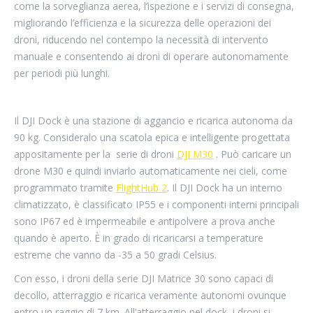
come la sorveglianza aerea, l’ispezione e i servizi di consegna,
migliorando l’efficienza e la sicurezza delle operazioni dei
droni, riducendo nel contempo la necessità di intervento
manuale e consentendo ai droni di operare autonomamente
per periodi più lunghi.
Il DJI Dock è una stazione di aggancio e ricarica autonoma da
90 kg. Consideralo una scatola epica e intelligente progettata
appositamente per la
serie
di dron
i
DJI M30
. Può caricare un
drone M30 e quindi inviarlo automaticamente nei cieli, come
programmato tramite
FlightHub 2
. Il DJI Dock ha un interno
climatizzato, è classificato IP55 e i componenti interni principali
sono IP67 ed è impermeabile e antipolvere a prova anche
quando è aperto. È in grado di ricaricarsi a temperature
estreme che vanno da -35 a 50 gradi Celsius.
Con esso, i droni della serie DJI Matrice 30 sono capaci di
decollo, atterraggio e ricarica veramente autonomi ovunque
entro un raggio di 7 km. All’atterraggio nel dock, i droni si