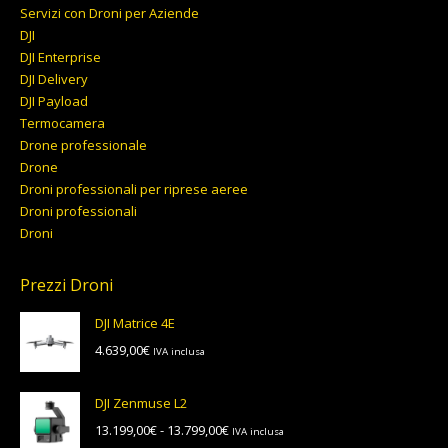
Servizi con Droni per Aziende
DJI
DJI Enterprise
DJI Delivery
DJI Payload
Termocamera
Drone professionale
Drone
Droni professionali per riprese aeree
Droni professionali
Droni
Prezzi Droni
DJI Matrice 4E
4.639,00
€
IVA inclusa
DJI Zenmuse L2
Fascia
13.199,00
€
-
13.799,00
€
IVA inclusa