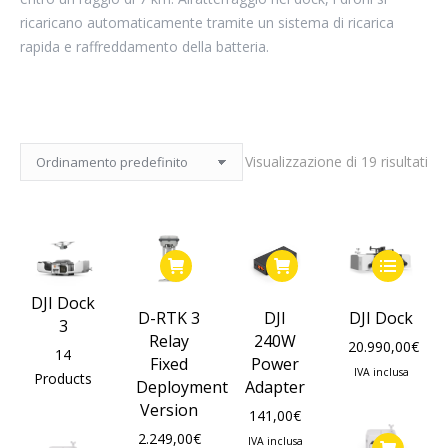
ricaricano automaticamente tramite un sistema di ricarica
rapida e raffreddamento della batteria.
Visualizzazione di 19 risultati
Questo
prodotto
DJI Dock
ha
D-RTK 3
DJI
DJI Dock
3
più
Relay
240W
20.990,00
€
14
varianti.
Fixed
Power
IVA inclusa
Products
Le
Deployment
Adapter
opzioni
Version
141,00
€
possono
2.249,00
€
IVA inclusa