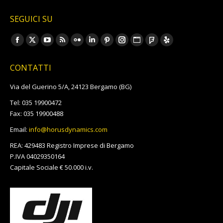
SEGUICI SU
Ci puoi trovare su:
Facebook
X
YouTube
Rss
Flickr
Linkedin
Pinterest
Instagram
Sito
Foursquare
Yelp
page
page
page
page
page
page
page
page
web
page
page
CONTATTI
opens
opens
opens
opens
opens
opens
opens
opens
page
opens
opens
in
in
in
in
in
in
in
in
opens
in
in
Via del Guerino 5/A, 24123 Bergamo (BG)
new
new
new
new
new
new
new
new
in
new
new
Tel: 035 19900472
window
window
window
window
window
window
window
window
new
window
window
Fax: 035 19900488
window
Email:
info@horusdynamics.com
REA: 429483 Registro Imprese di Bergamo
P.IVA 04029350164
Capitale Sociale € 50.000 i.v.