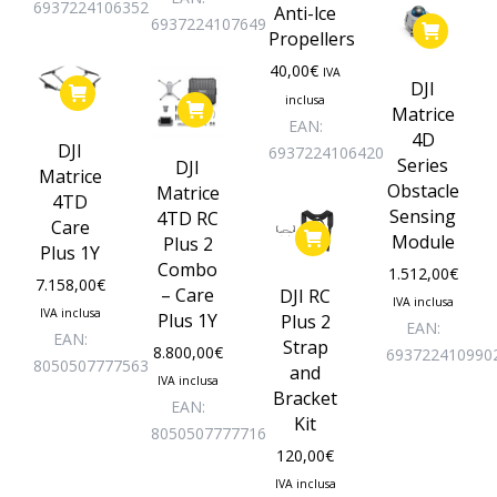
6937224106352
Anti-lce
6937224107649
Propellers
40,00
€
IVA
DJI
inclusa
Matrice
EAN:
4D
DJI
6937224106420
Series
DJI
Matrice
Obstacle
Matrice
4TD
Sensing
4TD RC
Care
Module
Plus 2
Plus 1Y
Combo
1.512,00
€
7.158,00
€
– Care
DJI RC
IVA inclusa
IVA inclusa
Plus 1Y
Plus 2
EAN:
EAN:
Strap
8.800,00
€
693722410990
8050507777563
and
IVA inclusa
Bracket
EAN:
Kit
8050507777716
120,00
€
IVA inclusa