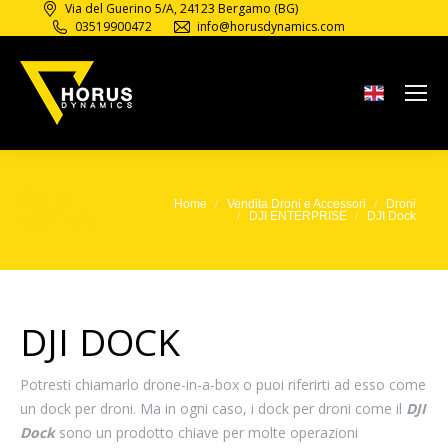
Via del Guerino 5/A, 24123 Bergamo (BG)
03519900472
info@horusdynamics.com
DJI
Home
Vendita Droni e Accessori
Droni
Tu sei qui:
Dock
DJI ENTERPRISE
DJI Dock
DJI DOCK
Potresti chiamarlo drone-in-a-box o puoi riferirti ad esso come
un dock per droni. Ma in ogni caso, i dock per droni come il
DJI
Dock
sono un prodotto chiave per molte operazioni