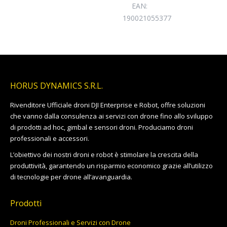
EAN:
190021055377
HORUS DYNAMICS S.R.L.
Rivenditore Ufficiale droni DJI Enterprise e Robot, offre soluzioni
che vanno dalla consulenza ai servizi con drone fino allo sviluppo
di prodotti ad hoc, gimbal e sensori droni. Produciamo droni
professionali e accessori.
L’obiettivo dei nostri droni e robot è stimolare la crescita della
produttività, garantendo un risparmio economico grazie all’utilizzo
di tecnologie per drone all’avanguardia.
Prodotti
Droni Professionali e Servizi con Drone