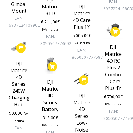
EAN:
Gimbal
Matrice
DJI
693722410808
Mount
3TD
Matrice
EAN:
4D Care
6.211,00
€
6937224109902
Plus 1Y
IVA inclusa
5.005,00
€
EAN:
8050507774692
IVA inclusa
DJI
EAN:
Matrice
8050507777587
4D RC
DJI
Plus 2
Matrice
Combo
4D
– Care
DJI
Series
Plus 1Y
Matrice
240W
4D
DJI
6.700,00
€
Charging
Series
Matrice
Hub
IVA inclusa
Battery
4D
EAN:
90,00
€
IVA
Series
313,00
€
805050777770
inclusa
Low-
IVA inclusa
EAN:
Noise
EAN: