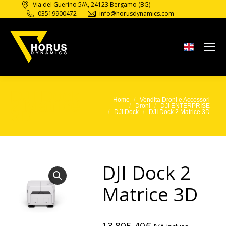
Via del Guerino 5/A, 24123 Bergamo (BG)
03519900472
info@horusdynamics.com
DJI Dock
2 Matrice
Home
Vendita Droni e Accessori
Tu sei qui:
Droni
DJI ENTERPRISE
3D
DJI Dock
DJI Dock 2 Matrice 3D
DJI Dock 2
Matrice 3D