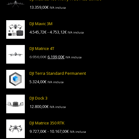
13.359,00
€
IVA inclusa
DJI Mavic 3M
Fascia
4.545,72
€
-
4.753,12
€
IVA inclusa
di
prezzo:
DJI Matrice 4T
da
Il
Il
6.956,00
€
6.199,00
€
IVA inclusa
4.545,72€
prezzo
prezzo
a
originale
attuale
4.753,12€
DJI Terra Standard Permanent
era:
è:
5.324,00
€
IVA inclusa
6.956,00€.
6.199,00€.
DJI Dock 3
12.800,00
€
IVA inclusa
DJI Matrice 350 RTK
Fascia
9.727,00
€
-
10.167,00
€
IVA inclusa
di