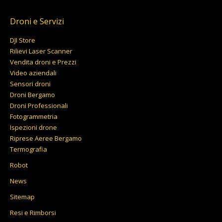
prezzo:
da
Droni e Servizi
9.727,00€
DJI Store
a
Rilievi Laser Scanner
10.167,00€
Vendita droni e Prezzi
Video aziendali
Sensori droni
Droni Bergamo
Droni Professionali
Fotogrammetria
Ispezioni drone
Riprese Aeree Bergamo
Termografia
Robot
News
Sitemap
Resi e Rimborsi