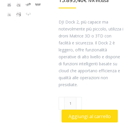
13.895,40
€
IVA inclusa
DJI Dock 2, più capace ma
notevolmente più piccolo, utilizza i
droni Matrice 3D o 3TD con
facilità e sicurezza. Il Dock 2 è
leggero, offre funzionalità
operative di alto livello e dispone
di funzioni intelligenti basate su
cloud che apportano efficienza e
qualità alle operazioni non
presidiate.
DJI
Dock
2
Aggiungi al carrello
Matrice
3D