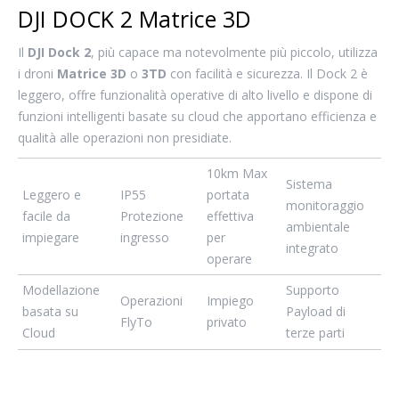
DJI DOCK 2 Matrice 3D
Il
DJI Dock 2
, più capace ma notevolmente più piccolo, utilizza
i droni
Matrice 3D
o
3TD
con facilità e sicurezza. Il Dock 2 è
leggero, offre funzionalità operative di alto livello e dispone di
funzioni intelligenti basate su cloud che apportano efficienza e
qualità alle operazioni non presidiate.
10km Max
Sistema
Leggero e
IP55
portata
monitoraggio
facile da
Protezione
effettiva
ambientale
impiegare
ingresso
per
integrato
operare
Modellazione
Supporto
Operazioni
Impiego
basata su
Payload di
FlyTo
privato
Cloud
terze parti