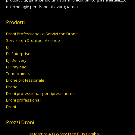
produttività, garantendo un risparmio economico grazie all’utilizzo
di tecnologie per drone all’avanguardia.
Prodotti
Droni Professionali e Servizi con Drone
Servizi con Droni per Aziende
DJI
DJI Enterprise
DJI Delivery
DJI Payload
Termocamera
Drone professionale
Drone
Droni professionali per riprese aeree
Droni professionali
Droni
Prezzi Droni
DJI Matrice 400 Worry-Free Plus Combo