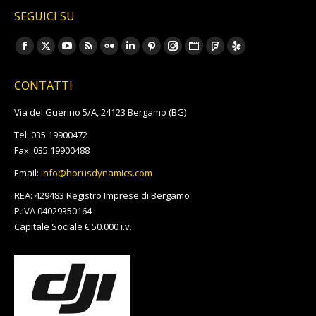
SEGUICI SU
Ci puoi trovare su:
Facebook
X
YouTube
Rss
Flickr
Linkedin
Pinterest
Instagram
Sito
Foursquare
Yelp
page
page
page
page
page
page
page
page
web
page
page
CONTATTI
opens
opens
opens
opens
opens
opens
opens
opens
page
opens
opens
in
in
in
in
in
in
in
in
opens
in
in
Via del Guerino 5/A, 24123 Bergamo (BG)
new
new
new
new
new
new
new
new
in
new
new
Tel: 035 19900472
window
window
window
window
window
window
window
window
new
window
window
Fax: 035 19900488
window
Email:
info@horusdynamics.com
REA: 429483 Registro Imprese di Bergamo
P.IVA 04029350164
Capitale Sociale € 50.000 i.v.