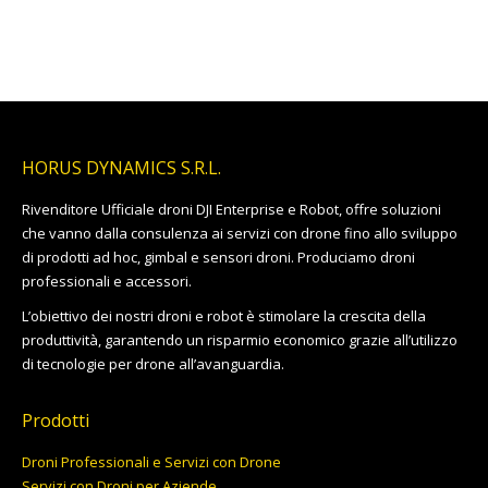
prezzo:
da
13.199,00€
a
13.799,00€
HORUS DYNAMICS S.R.L.
Rivenditore Ufficiale droni DJI Enterprise e Robot, offre soluzioni
che vanno dalla consulenza ai servizi con drone fino allo sviluppo
di prodotti ad hoc, gimbal e sensori droni. Produciamo droni
professionali e accessori.
L’obiettivo dei nostri droni e robot è stimolare la crescita della
produttività, garantendo un risparmio economico grazie all’utilizzo
di tecnologie per drone all’avanguardia.
Prodotti
Droni Professionali e Servizi con Drone
Servizi con Droni per Aziende