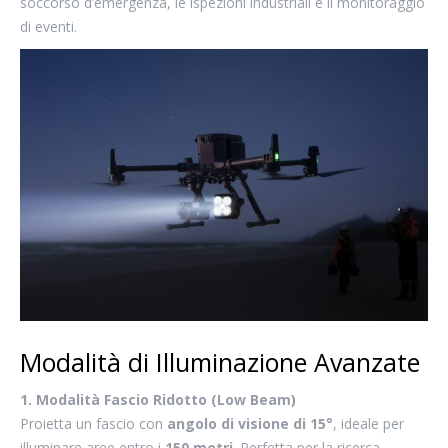
soccorso d’emergenza, le ispezioni industriali e il monitoraggio
di eventi.
Modalità di Illuminazione Avanzate
1. Modalità Fascio Ridotto (Low Beam)
Proietta un fascio con
angolo di visione di 15°
, ideale per
illuminare aree entro i
150 metri
. Perfetta per la ricerca