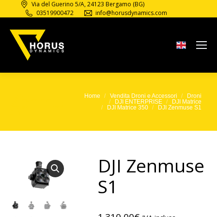
Via del Guerino 5/A, 24123 Bergamo (BG)
03519900472
info@horusdynamics.com
DJI
Zenmuse
Home
Vendita Droni e Accessori
Droni
Tu sei qui:
DJI ENTERPRISE
DJI Matrice
S1
DJI Matrice 350
DJI Zenmuse S1
DJI Zenmuse
S1