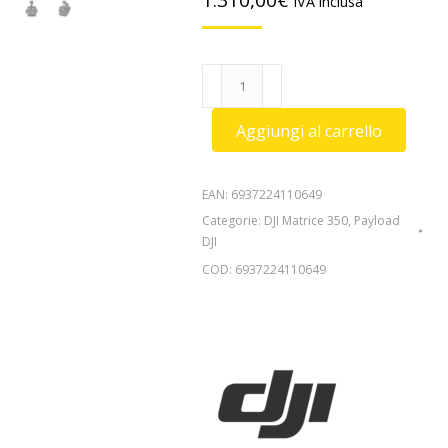
1.310,00
€
IVA inclusa
DJI
Zenmuse
S1
Aggiungi al carrello
quantità
EAN:
6937224110649
Categorie:
DJI Matrice 350
,
Payload
DJI
COD:
6937224110649