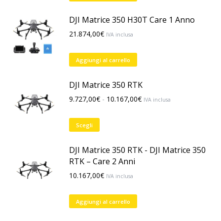
DJI Matrice 350 H30T Care 1 Anno
21.874,00
€
IVA inclusa
Aggiungi al carrello
DJI Matrice 350 RTK
Fascia
9.727,00
€
-
10.167,00
€
IVA inclusa
di
prezzo:
Questo
Scegli
da
prodotto
9.727,00€
ha
DJI Matrice 350 RTK - DJI Matrice 350
a
più
RTK – Care 2 Anni
10.167,00€
varianti.
10.167,00
€
IVA inclusa
Le
opzioni
Aggiungi al carrello
possono
essere