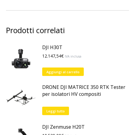
scelte
nella
pagina
del
Prodotti correlati
prodotto
DJI H30T
12.147,54
€
IVA inclusa
Aggiungi al carrello
DRONE DJI MATRICE 350 RTK Tester
per isolatori HV compositi
Leggi tutto
DJI Zenmuse H20T