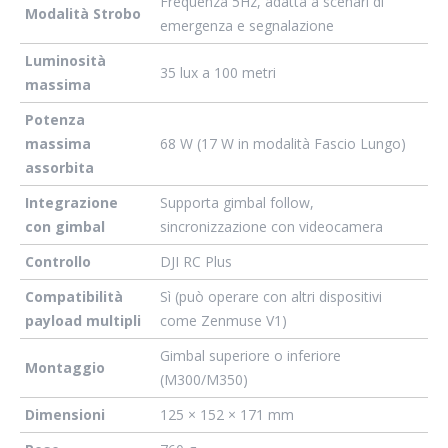
Frequenza 5Hz, adatta a scenari di
Modalità Strobo
emergenza e segnalazione
Luminosità
35 lux a 100 metri
massima
Potenza
massima
68 W (17 W in modalità Fascio Lungo)
assorbita
Integrazione
Supporta gimbal follow,
con gimbal
sincronizzazione con videocamera
Controllo
DJI RC Plus
Compatibilità
Sì (può operare con altri dispositivi
payload multipli
come Zenmuse V1)
Gimbal superiore o inferiore
Montaggio
(M300/M350)
Dimensioni
125 × 152 × 171 mm