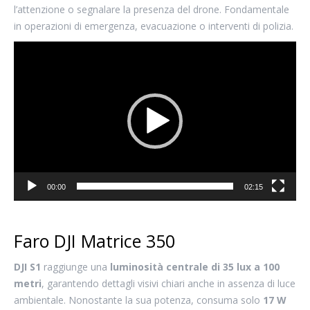
l’attenzione o segnalare la presenza del drone. Fondamentale
in operazioni di emergenza, evacuazione o interventi di polizia.
Video
Player
00:00
02:15
Faro DJI Matrice 350
DJI S1
raggiunge una
luminosità centrale di 35 lux a 100
metri
, garantendo dettagli visivi chiari anche in assenza di luce
ambientale. Nonostante la sua potenza, consuma solo
17 W