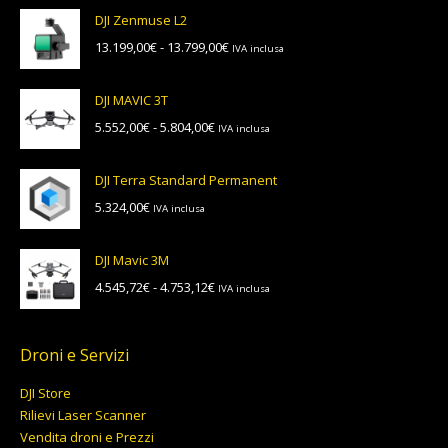
DJI Zenmuse L2
Fascia
13.199,00
€
-
13.799,00
€
IVA inclusa
di
prezzo:
DJI MAVIC 3T
da
Fascia
5.552,00
€
-
5.804,00
€
IVA inclusa
13.199,00€
di
a
prezzo:
13.799,00€
DJI Terra Standard Permanent
da
5.324,00
€
IVA inclusa
5.552,00€
a
5.804,00€
DJI Mavic 3M
Fascia
4.545,72
€
-
4.753,12
€
IVA inclusa
di
prezzo:
da
Droni e Servizi
4.545,72€
DJI Store
a
Rilievi Laser Scanner
4.753,12€
Vendita droni e Prezzi