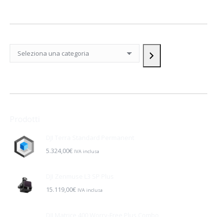
Seleziona
una
categoria
Prodotti
DJI Terra Standard Permanent
5.324,00
€
IVA inclusa
DJI Zenmuse L3 SP Plus
15.119,00
€
IVA inclusa
DJI Matrice 400 Worry-Free Plus Combo