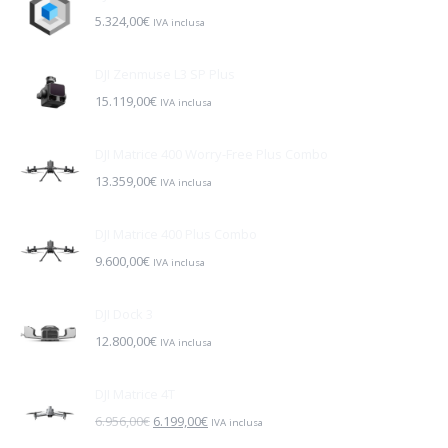
5.324,00
€
IVA inclusa
DJI Zenmuse L3 SP Plus
15.119,00
€
IVA inclusa
DJI Matrice 400 Worry-Free Plus Combo
13.359,00
€
IVA inclusa
DJI Matrice 400 Plus Combo
9.600,00
€
IVA inclusa
DJI Dock 3
12.800,00
€
IVA inclusa
DJI Matrice 4T
Il
Il
6.956,00
€
6.199,00
€
IVA inclusa
prezzo
prezzo