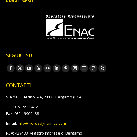
Resi e Rimborsi
SEGUICI SU
Ci puoi trovare su:
Facebook
X
YouTube
Rss
Flickr
Linkedin
Pinterest
Instagram
Sito
Foursquare
Yelp
page
page
page
page
page
page
page
page
web
page
page
CONTATTI
opens
opens
opens
opens
opens
opens
opens
opens
page
opens
opens
in
in
in
in
in
in
in
in
opens
in
in
Via del Guerino 5/A, 24123 Bergamo (BG)
new
new
new
new
new
new
new
new
in
new
new
Tel: 035 19900472
window
window
window
window
window
window
window
window
new
window
window
Fax: 035 19900488
window
Email:
info@horusdynamics.com
REA: 429483 Registro Imprese di Bergamo