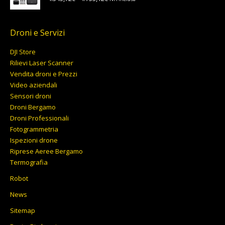
di
prezzo:
da
Droni e Servizi
4.545,72€
DJI Store
a
Rilievi Laser Scanner
4.753,12€
Vendita droni e Prezzi
Video aziendali
Sensori droni
Droni Bergamo
Droni Professionali
Fotogrammetria
Ispezioni drone
Riprese Aeree Bergamo
Termografia
Robot
News
Sitemap