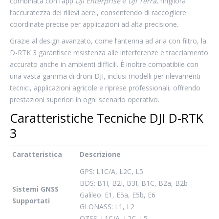
combinata con l’app
DJI Enterprise
e
DJI Terra
, migliora
l’accuratezza dei rilievi aerei, consentendo di raccogliere
coordinate precise per applicazioni ad alta precisione.
Grazie al design avanzato, come l’antenna ad aria con filtro, la
D-RTK 3 garantisce resistenza alle interferenze e tracciamento
accurato anche in ambienti difficili. È inoltre compatibile con
una vasta gamma di droni DJI, inclusi modelli per rilevamenti
tecnici, applicazioni agricole e riprese professionali, offrendo
prestazioni superiori in ogni scenario operativo.
Caratteristiche Tecniche DJI D-RTK
3
Caratteristica
Descrizione
GPS: L1C/A, L2C, L5
BDS: B1I, B2I, B3I, B1C, B2a, B2b
Sistemi GNSS
Galileo: E1, E5a, E5b, E6
Supportati
GLONASS: L1, L2
QZSS: L1C/A, L2C, L5