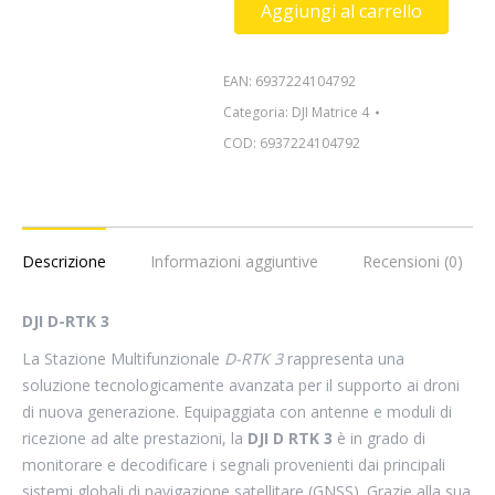
3
Aggiungi al carrello
Multifunctional
Station
quantità
EAN:
6937224104792
Categoria:
DJI Matrice 4
COD:
6937224104792
Descrizione
Informazioni aggiuntive
Recensioni (0)
DJI D-RTK 3
La Stazione Multifunzionale
D-RTK 3
rappresenta una
soluzione tecnologicamente avanzata per il supporto ai droni
di nuova generazione. Equipaggiata con antenne e moduli di
ricezione ad alte prestazioni, la
DJI D RTK 3
è in grado di
monitorare e decodificare i segnali provenienti dai principali
sistemi globali di navigazione satellitare (GNSS). Grazie alla sua