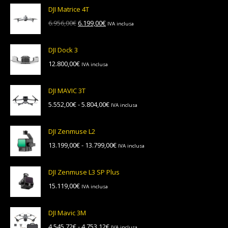
DJI Matrice 4T
Il
Il
6.956,00
€
6.199,00
€
IVA inclusa
prezzo
prezzo
originale
attuale
DJI Dock 3
era:
è:
12.800,00
€
IVA inclusa
6.956,00€.
6.199,00€.
DJI MAVIC 3T
Fascia
5.552,00
€
-
5.804,00
€
IVA inclusa
di
prezzo:
DJI Zenmuse L2
da
Fascia
13.199,00
€
-
13.799,00
€
IVA inclusa
5.552,00€
di
a
prezzo:
5.804,00€
DJI Zenmuse L3 SP Plus
da
15.119,00
€
IVA inclusa
13.199,00€
a
13.799,00€
DJI Mavic 3M
Fascia
4.545,72
€
-
4.753,12
€
IVA inclusa