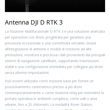
Antenna DJI D RTK 3
La Stazione Multifunzionale D-RTK 3 è una soluzione avanzata
per operazioni con droni, progettata per garantire una
precisione eccezionale e una connettività versatile. Grazie
all’integrazione di antenne e moduli di ricezione ad alte
prestazioni, monitora e processa i dati provenienti dai principali
sistemi di navigazione satellitare, supportando trasmissioni
stabili e una configurazione immediata per collegare più droni
senza ulteriori impostazioni.
Può essere utilizzata come stazione base per fornire un
posizionamento centimetrico preciso a più droni
contemporaneamente o come stazione relay per estendere la
portata operativa in ambienti complessi, come valli o aree
urbane, fino a 25 chilometri. La modalità Rover Station,