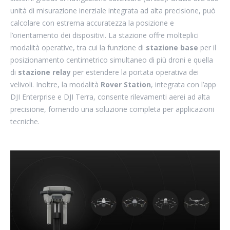
unità di misurazione inerziale integrata ad alta precisione, può
calcolare con estrema accuratezza la posizione e
l’orientamento dei dispositivi. La stazione offre molteplici
modalità operative, tra cui la funzione di
stazione base
per il
posizionamento centimetrico simultaneo di più droni e quella
di
stazione relay
per estendere la portata operativa dei
velivoli. Inoltre, la modalità
Rover Station
, integrata con l’app
DJI Enterprise e DJI Terra, consente rilevamenti aerei ad alta
precisione, fornendo una soluzione completa per applicazioni
tecniche.