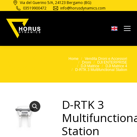
Via del Guerino 5/A, 24123 Bergamo (BG)
03519900472
info@horusdynamics.com
D-RTK 3
Home
Vendita Droni e Accessori
Tu sei qui:
Multifunctional
Droni
DJI ENTERPRISE
DJI Matrice
DJI Matrice 4
Station
D-RTK 3 Multifunctional Station
D-RTK 3
Multifunction
Station