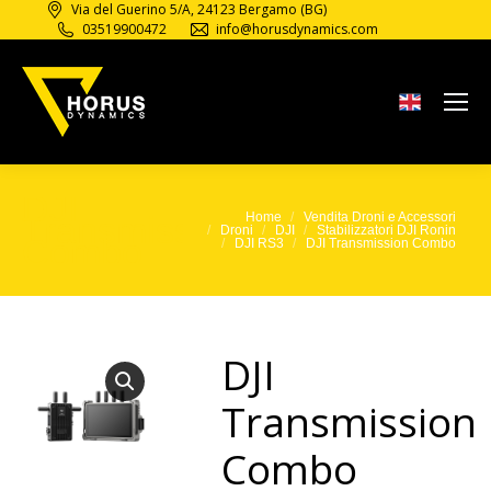
Via del Guerino 5/A, 24123 Bergamo (BG)
03519900472
info@horusdynamics.com
DJI
Transmission
Home
Vendita Droni e Accessori
Tu sei qui:
Droni
DJI
Stabilizzatori DJI Ronin
Combo
DJI RS3
DJI Transmission Combo
DJI
Transmission
Combo