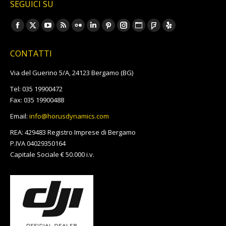
SEGUICI SU
Ci puoi trovare su:
Facebook
X
YouTube
Rss
Flickr
Linkedin
Pinterest
Instagram
Sito
Foursquare
Yelp
page
page
page
page
page
page
page
page
web
page
page
CONTATTI
opens
opens
opens
opens
opens
opens
opens
opens
page
opens
opens
in
in
in
in
in
in
in
in
opens
in
in
Via del Guerino 5/A, 24123 Bergamo (BG)
new
new
new
new
new
new
new
new
in
new
new
Tel: 035 19900472
window
window
window
window
window
window
window
window
new
window
window
Fax: 035 19900488
window
Email:
info@horusdynamics.com
REA: 429483 Registro Imprese di Bergamo
P.IVA 04029350164
Capitale Sociale € 50.000 i.v.