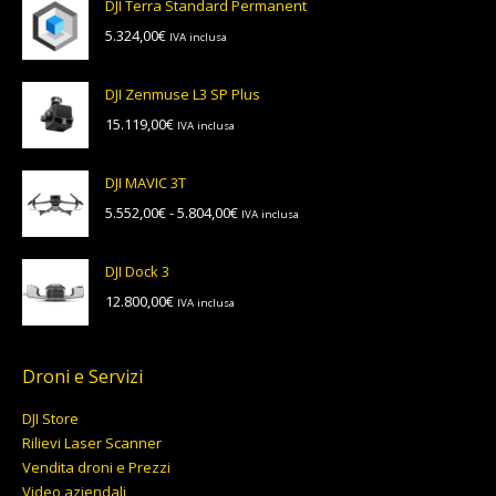
DJI Terra Standard Permanent
da
5.324,00
€
IVA inclusa
13.199,00€
a
13.799,00€
DJI Zenmuse L3 SP Plus
15.119,00
€
IVA inclusa
DJI MAVIC 3T
Fascia
5.552,00
€
-
5.804,00
€
IVA inclusa
di
prezzo:
DJI Dock 3
da
12.800,00
€
IVA inclusa
5.552,00€
a
5.804,00€
Droni e Servizi
DJI Store
Rilievi Laser Scanner
Vendita droni e Prezzi
Video aziendali