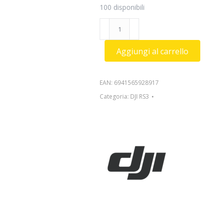
100 disponibili
DJI
Transmission
Combo
Aggiungi al carrello
quantità
EAN:
6941565928917
Categoria:
DJI RS3