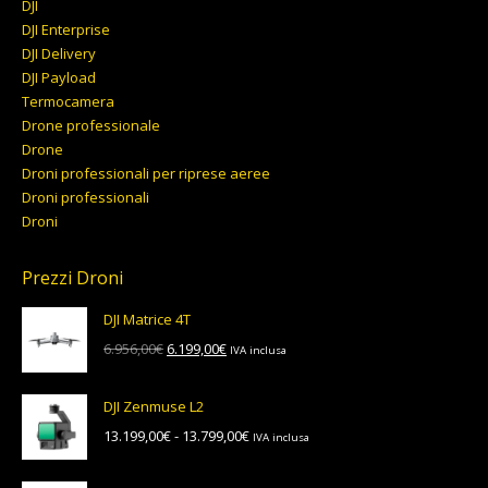
DJI
DJI Enterprise
DJI Delivery
DJI Payload
Termocamera
Drone professionale
Drone
Droni professionali per riprese aeree
Droni professionali
Droni
Prezzi Droni
DJI Matrice 4T
Il
Il
6.956,00
€
6.199,00
€
IVA inclusa
prezzo
prezzo
originale
attuale
DJI Zenmuse L2
era:
è:
Fascia
13.199,00
€
-
13.799,00
€
IVA inclusa
6.956,00€.
6.199,00€.
di
prezzo: