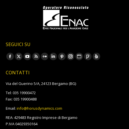
SEGUICI SU
Ci puoi trovare su:
Facebook
X
YouTube
Rss
Flickr
Linkedin
Pinterest
Instagram
Sito
Foursquare
Yelp
page
page
page
page
page
page
page
page
web
page
page
CONTATTI
opens
opens
opens
opens
opens
opens
opens
opens
page
opens
opens
in
in
in
in
in
in
in
in
opens
in
in
Via del Guerino 5/A, 24123 Bergamo (BG)
new
new
new
new
new
new
new
new
in
new
new
Tel: 035 19900472
window
window
window
window
window
window
window
window
new
window
window
Fax: 035 19900488
window
Email:
info@horusdynamics.com
REA: 429483 Registro Imprese di Bergamo
P.IVA 04029350164