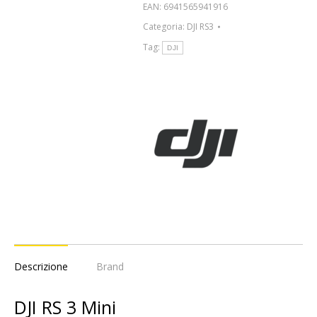
EAN:
6941565941916
Categoria:
DJI RS3
Tag:
DJI
Descrizione
Brand
DJI RS 3 Mini