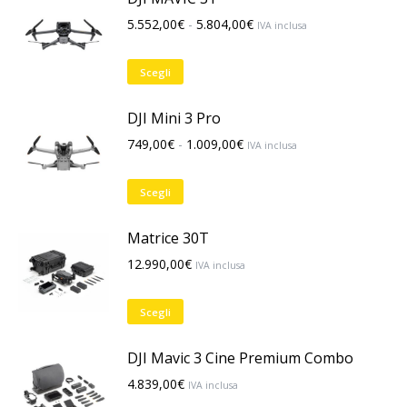
Fascia
5.552,00
€
-
5.804,00
€
IVA inclusa
di
prezzo:
Questo
Scegli
da
prodotto
5.552,00€
ha
DJI Mini 3 Pro
a
più
Fascia
749,00
€
-
1.009,00
€
IVA inclusa
5.804,00€
varianti.
di
Le
prezzo:
Questo
Scegli
opzioni
da
prodotto
possono
749,00€
ha
Matrice 30T
essere
a
più
12.990,00
€
scelte
IVA inclusa
1.009,00€
varianti.
nella
Le
pagina
Questo
Scegli
opzioni
del
prodotto
possono
prodotto
ha
DJI Mavic 3 Cine Premium Combo
essere
più
4.839,00
€
scelte
IVA inclusa
varianti.
nella