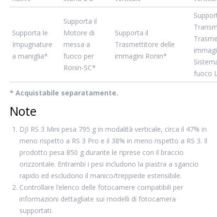
Support
Supporta il
Transmi
Supporta le
Motore di
Supporta il
Trasmet
Impugnature
messa a
Trasmettitore delle
immagin
a maniglia*
fuoco per
immagini Ronin*
Sistem
Ronin-SC*
fuoco 
* Acquistabile separatamente.
Note
DJI RS 3 Mini pesa 795 g in modalità verticale, circa il 47% in
meno rispetto a RS 3 Pro e il 38% in meno rispetto a RS 3. Il
prodotto pesa 850 g durante le riprese con il braccio
orizzontale. Entrambi i pesi includono la piastra a sgancio
rapido ed escludono il manico/treppiede estensibile.
Controllare l’elenco delle fotocamere compatibili per
informazioni dettagliate sui modelli di fotocamera
supportati.