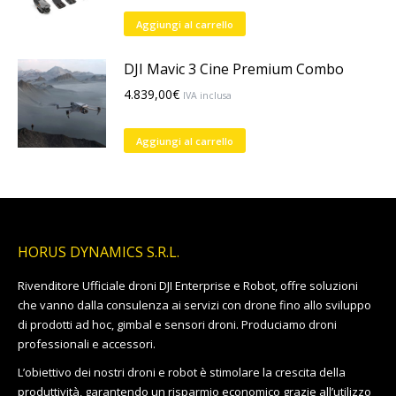
Le
pagina
Aggiungi al carrello
opzioni
del
possono
prodotto
DJI Mavic 3 Cine Premium Combo
essere
4.839,00
€
scelte
IVA inclusa
nella
pagina
Aggiungi al carrello
del
prodotto
HORUS DYNAMICS S.R.L.
Rivenditore Ufficiale droni DJI Enterprise e Robot, offre soluzioni
che vanno dalla consulenza ai servizi con drone fino allo sviluppo
di prodotti ad hoc, gimbal e sensori droni. Produciamo droni
professionali e accessori.
L’obiettivo dei nostri droni e robot è stimolare la crescita della
produttività, garantendo un risparmio economico grazie all’utilizzo