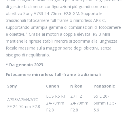
di gestire facilmente configurazioni più grandi come un
obiettivo Sony A7S3 24-70mm F2.8 GM. Supporta le
tradizionali fotocamere full-frame o mirrorless APS-C,
supportando un’ampia gamma di combinazioni di fotocamere
2
e obiettivi.
Grazie ai motori a coppia elevata, RS 3 Mini
mantiene le riprese stabili mentre si zoomma alla lunghezza
focale massima sulla maggior parte degli obiettivi, senza
bisogno di riequilibrarlo.
* Da gennaio 2023.
Fotocamere mirrorless full-frame tradizionali
Sony
Canon
Nikon
Panasonic
EOS R5 RF
Z7 II Z
S5 L 20-
A7S3/A7M4/A7C
24-70mm
24-70mm
60mm F3.5-
FE 24-70mm F2.8
F2.8
F2.8
5.6