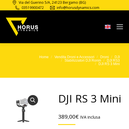
Via del Guerino 5/A, 24123 Bergamo (BG)
03519900472
info@horusdynamics.com
DJI
RS 3
Home
Vendita Droni e Accessori
Droni
DJI
Tu sei qui:
Stabilizzatori DJI Ronin
DJI RS3
Mini
DJI RS 3 Mini
DJI RS 3 Mini
389,00
€
IVA inclusa