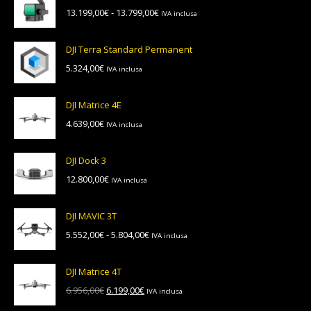
Fascia
13.199,00
€
-
13.799,00
€
IVA inclusa
di
prezzo:
DJI Terra Standard Permanent
da
5.324,00
€
IVA inclusa
13.199,00€
a
13.799,00€
DJI Matrice 4E
4.639,00
€
IVA inclusa
DJI Dock 3
12.800,00
€
IVA inclusa
DJI MAVIC 3T
Fascia
5.552,00
€
-
5.804,00
€
IVA inclusa
di
prezzo:
DJI Matrice 4T
da
Il
Il
6.956,00
€
6.199,00
€
IVA inclusa
5.552,00€
prezzo
prezzo
a