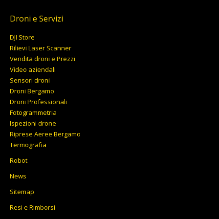
originale
attuale
5.804,00€
era:
è:
Droni e Servizi
6.956,00€.
6.199,00€.
DJI Store
Rilievi Laser Scanner
Vendita droni e Prezzi
Video aziendali
Sensori droni
Droni Bergamo
Droni Professionali
Fotogrammetria
Ispezioni drone
Riprese Aeree Bergamo
Termografia
Robot
News
Sitemap
Resi e Rimborsi