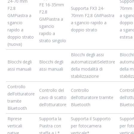
24-70 mm
Suppor
FE 16-35mm
F2.8
Supporta FX3 24-
70mm F
F2.8
GMPiastra a
70mm F2.8 GMPiastra
a sganc
GMPiastra a
sgancio
a sgancio rapido a
doppio 
sgancio
rapido a
doppio strato
a sganc
rapido a
doppio strato
estesa
strato singolo
(nuova)
Blocchi degli assi
Blocchi
Blocchi degli
Blocchi degli
automatizzatiSelettore
automat
assi manuali
assi manuali
della modalità di
della m
stabilizzazione
stabili
Controllo
Controllo del
Controllo
Control
dell’otturatore
cavo di scatto
dell’otturatore tramite
dell’ot
tramite
dell’otturatore
Bluetooth
Blueto
Bluetooth
Riprese
Supporta la
Supporta il Supporto
Support
verticali
Piastra con
per fotocamera
per fo
native
staffa a L*
verticale*
vertica