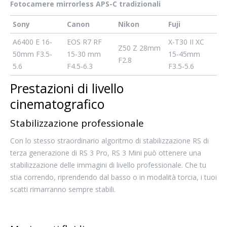
Fotocamere mirrorless APS-C tradizionali
Sony
Canon
Nikon
Fuji
A6400 E 16-
EOS R7 RF
X-T30 II XC
Z50 Z 28mm
50mm F3.5-
15-30 mm
15-45mm
F2.8
5.6
F4.5-6.3
F3.5-5.6
Prestazioni di livello
cinematografico
Stabilizzazione professionale
Con lo stesso straordinario algoritmo di stabilizzazione RS di
terza generazione di RS 3 Pro, RS 3 Mini può ottenere una
stabilizzazione delle immagini di livello professionale. Che tu
stia correndo, riprendendo dal basso o in modalità torcia, i tuoi
scatti rimarranno sempre stabili.