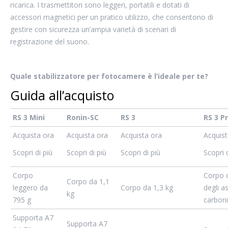
ricarica. I trasmettitori sono leggeri, portatili e dotati di
accessori magnetici per un pratico utilizzo, che consentono di
gestire con sicurezza un’ampia varietà di scenari di
registrazione del suono.
Quale stabilizzatore per fotocamere è l’ideale per te?
Guida all’acquisto
RS 3 Mini
Ronin-SC
RS 3
RS 3 P
Acquista ora
Acquista ora
Acquista ora
Acquist
Scopri di più
Scopri di più
Scopri di più
Scopri d
Corpo
Corpo d
Corpo da 1,1
leggero da
Corpo da 1,3 kg
degli as
kg
795 g
carbon
Supporta A7
Supporta A7