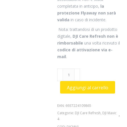
completata in anticipo,
la
protezione Flyaway non sarà
valida
in caso di incidente.
Nota: trattandosi di un prodotto
digitale,
DJI Care Refresh non è
rimborsabile
una volta ricevuto il
codice di attivazione via e-
mail
.
DJI
Care
Refresh
Aggiungi al carrello
2
Anni
(DJI
EAN:
6937224109865
Mavic
Categorie:
DJI Care Refresh
,
DJI Mavic
4
4
Pro)
COD:
DJCMV1