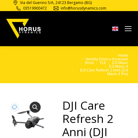
Via del Guerino 5/A, 24123 Bergamo (BG)
03519900472
info@horusdynamics.com
DJI Care
Home
Tu sei qui:
Refresh 2
Vendita Droni e Accessori
Droni
DJI
DJI Mavic
Anni (DJI
DJI Mavic 4
Mavic 4 Pro)
DJI Care Refresh 2 Anni (DJI
Mavic 4 Pro)
DJI Care
Refresh 2
Anni (DJI