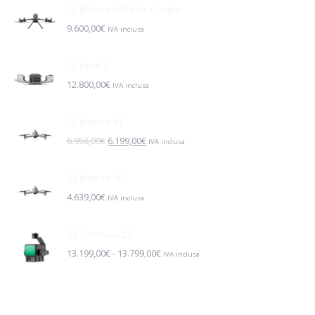
DJI Matrice 400 Plus Combo
9.600,00
€
IVA inclusa
DJI Dock 3
12.800,00
€
IVA inclusa
DJI Matrice 4T
Il
Il
6.956,00
€
6.199,00
€
IVA inclusa
prezzo
prezzo
originale
attuale
DJI Matrice 4E
era:
è:
4.639,00
€
IVA inclusa
6.956,00€.
6.199,00€.
DJI Zenmuse L2
Fascia
13.199,00
€
-
13.799,00
€
IVA inclusa
di
prezzo:
da
13.199,00€