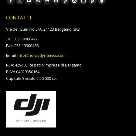
Facebook
X
YouTube
Rss
Flickr
Linkedin
Pinterest
Instagram
Sito
Foursquare
Yelp
page
page
page
page
page
page
page
page
web
page
page
CONTATTI
opens
opens
opens
opens
opens
opens
opens
opens
page
opens
opens
in
in
in
in
in
in
in
in
opens
in
in
Via del Guerino 5/A, 24123 Bergamo (BG)
new
new
new
new
new
new
new
new
in
new
new
Tel: 035 19900472
window
window
window
window
window
window
window
window
new
window
window
Fax: 035 19900488
window
Email:
info@horusdynamics.com
REA: 429483 Registro Imprese di Bergamo
P.IVA 04029350164
Capitale Sociale € 50.000 i.v.