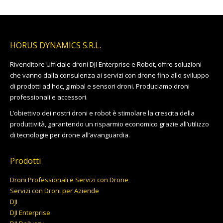
a
13.799,00€
HORUS DYNAMICS S.R.L.
Rivenditore Ufficiale droni DJI Enterprise e Robot, offre soluzioni
che vanno dalla consulenza ai servizi con drone fino allo sviluppo
di prodotti ad hoc, gimbal e sensori droni. Produciamo droni
professionali e accessori.
L’obiettivo dei nostri droni e robot è stimolare la crescita della
produttività, garantendo un risparmio economico grazie all’utilizzo
di tecnologie per drone all’avanguardia.
Prodotti
Droni Professionali e Servizi con Drone
Servizi con Droni per Aziende
DJI
DJI Enterprise