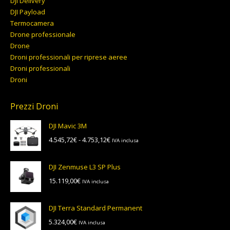
DJI Delivery
DJI Payload
Termocamera
Drone professionale
Drone
Droni professionali per riprese aeree
Droni professionali
Droni
Prezzi Droni
DJI Mavic 3M
Fascia
4.545,72
€
-
4.753,12
€
IVA inclusa
di
prezzo:
DJI Zenmuse L3 SP Plus
da
15.119,00
€
IVA inclusa
4.545,72€
a
4.753,12€
DJI Terra Standard Permanent
5.324,00
€
IVA inclusa