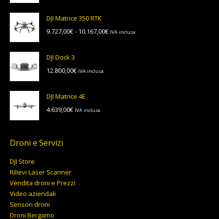
DJI Matrice 350 RTK
Fascia
9.727,00
€
-
10.167,00
€
IVA inclusa
di
prezzo:
DJI Dock 3
da
12.800,00
€
IVA inclusa
9.727,00€
a
10.167,00€
DJI Matrice 4E
4.639,00
€
IVA inclusa
Droni e Servizi
DJI Store
Rilievi Laser Scanner
Vendita droni e Prezzi
Video aziendali
Sensori droni
Droni Bergamo