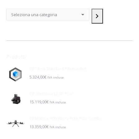
Seleziona
una
categoria
Prodotti
DJI Terra Standard Permanent
5.324,00
€
IVA inclusa
DJI Zenmuse L3 SP Plus
15.119,00
€
IVA inclusa
DJI Matrice 400 Worry-Free Plus Combo
13.359,00
€
IVA inclusa