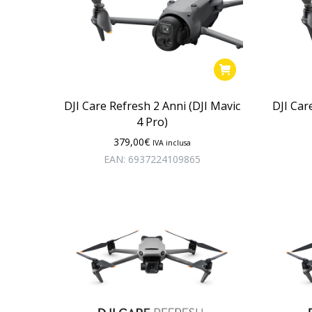
DJI Care Refresh 2 Anni (DJI Mavic
DJI Car
4 Pro)
379,00
€
IVA inclusa
EAN:
6937224109865