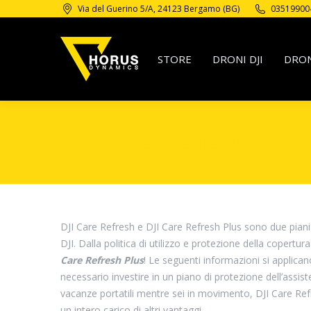
Via del Guerino 5/A, 24123 Bergamo (BG)
03519900
STORE
DRONI DJI
DRON
DJI Care Refresh
DJI Care Refresh e DJI Care Refresh Plus sono due piani p
DJI. Dalla politica di utilizzo e protezione della copertu
Care Refresh Plus
! Le seguenti informazioni si applican
necessario investire in un piano di protezione dell’assis
vacanze portatili mentre sei in movimento, DJI Care Ref
un intero carico di altri vantaggi