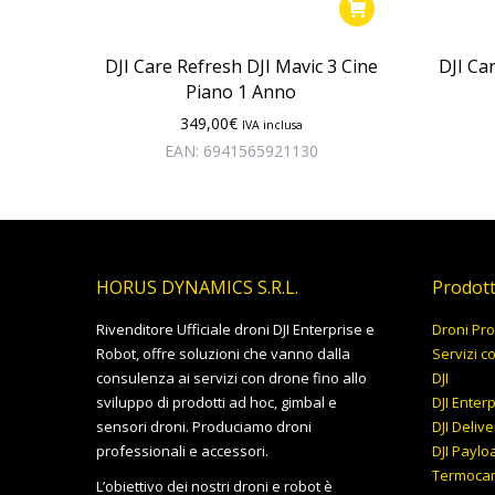
DJI Care Refresh DJI Mavic 3 Cine
DJI Ca
Piano 1 Anno
349,00
€
IVA inclusa
EAN:
6941565921130
HORUS DYNAMICS S.R.L.
Prodott
Rivenditore Ufficiale droni DJI Enterprise e
Droni Pro
Robot, offre soluzioni che vanno dalla
Servizi c
consulenza ai servizi con drone fino allo
DJI
sviluppo di prodotti ad hoc, gimbal e
DJI Enter
sensori droni. Produciamo droni
DJI Delive
professionali e accessori.
DJI Paylo
Termoca
L’obiettivo dei nostri droni e robot è