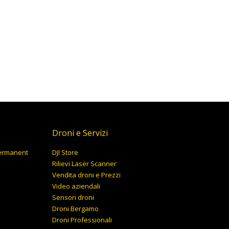
Droni e Servizi
Permanent
DJI Store
Rilievi Laser Scanner
Vendita droni e Prezzi
Video aziendali
Sensori droni
Droni Bergamo
Droni Professionali