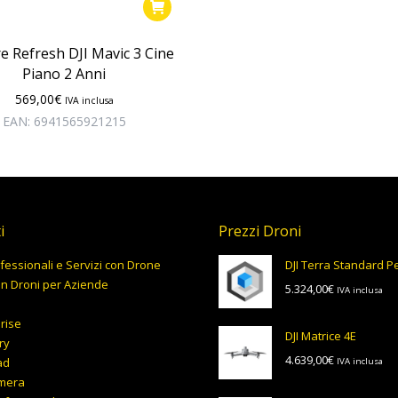
re Refresh DJI Mavic 3 Cine
Piano 2 Anni
569,00
€
IVA inclusa
EAN:
6941565921215
i
Prezzi Droni
fessionali e Servizi con Drone
DJI Terra Standard 
on Droni per Aziende
5.324,00
€
IVA inclusa
prise
DJI Matrice 4E
ry
4.639,00
€
ad
IVA inclusa
mera