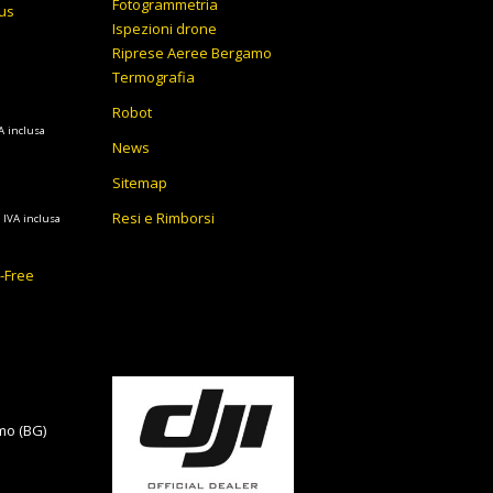
Fotogrammetria
lus
Ispezioni drone
Riprese Aeree Bergamo
Termografia
Robot
A inclusa
News
ezzo
tuale
Sitemap
Fascia
Resi e Rimborsi
IVA inclusa
199,00€.
di
prezzo:
y-Free
da
9.727,00€
a
10.167,00€
mo (BG)