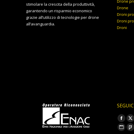
Drone pr
stimolare la crescita della produttività,
Drone
garantendo un risparmio economico
Droni pro
grazie all’utilizzo di tecnologie per drone
Droni pro
all’avanguardia.
Droni
SEGUIC
Ci puoi t
Faceb
X
page
p
Sito
F