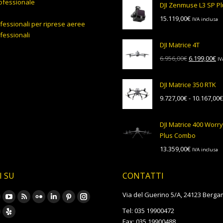
ofessionale
DJI Zenmuse L3 SP P
15.119,00
€
IVA inclusa
fessionali per riprese aeree
fessionali
DJI Matrice 4T
Il
Il
6.956,00
€
6.199,00
€
IV
prezzo
pr
originale
at
DJI Matrice 350 RTK
era:
è:
9.727,00
€
-
10.167,00
€
6.956,00€.
6.
DJI Matrice 400 Worr
Plus Combo
13.359,00
€
IVA inclusa
I SU
CONTATTI
rovare su:
Via del Guerino 5/A, 24123 Berga
ook
YouTube
Rss
Flickr
Linkedin
Pinterest
Instagram
Tel: 035 19900472
age
page
page
page
page
page
page
oursquare
Yelp
Fax: 035 19900488