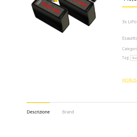
3x LiP
Esaurit
Categor
Tag:
Bat
HORUS
Descrizione
Brand
Scopri le Batterie 8000 mah LiPo prezzi – Droni Dji S