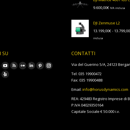
9.600,00
€
IVA inclusa
DJI Zenmuse L2
13.199,00
€
-
13.799,00
inclusa
I SU
CONTATTI
rovare su:
Via del Guerino 5/A, 24123 Berga
ook
YouTube
Rss
Flickr
Linkedin
Pinterest
Instagram
Tel: 035 19900472
age
page
page
page
page
page
page
oursquare
Yelp
Fax: 035 19900488
pens
opens
opens
opens
opens
opens
opens
age
page
Email:
info@horusdynamics.com
in
in
in
in
in
in
pens
opens
REA: 429483 Registro Imprese di
ew
new
new
new
new
new
new
in
P.IVA 04029350164
w
indow
window
window
window
window
window
window
ew
new
Capitale Sociale € 50.000 i.v.
indow
window
w