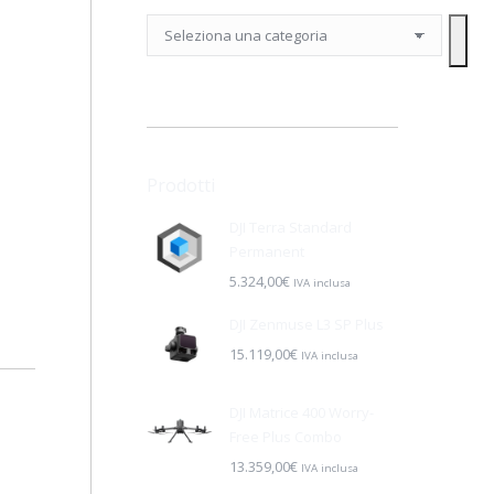
Seleziona
una
categoria
Prodotti
DJI Terra Standard
Permanent
5.324,00
€
IVA inclusa
DJI Zenmuse L3 SP Plus
15.119,00
€
IVA inclusa
DJI Matrice 400 Worry-
Free Plus Combo
13.359,00
€
IVA inclusa