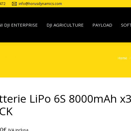
472
info@horusdynamics.com
I DJI ENTERPRISE
DJI AGRICULTURE
PAYLOAD
SOF
mAh x3
Home
Tu sei qui:
tterie LiPo 6S 8000mAh x
CK
00
€
IVA inclusa