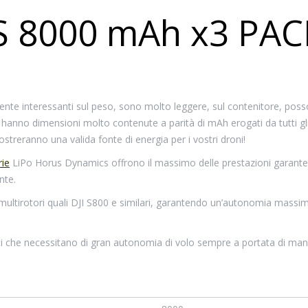
6S 8000 mAh x3 PAC
mente interessanti sul peso, sono molto leggere, sul contenitore, pos
 hanno dimensioni molto contenute a parità di mAh erogati da tutti gli 
mostreranno una valida fonte di energia per i vostri droni!
rie
LiPo Horus Dynamics offrono il massimo delle prestazioni garant
nte.
 multirotori quali DJI S800 e similari, garantendo un’autonomia massim
sti che necessitano di gran autonomia di volo sempre a portata di man