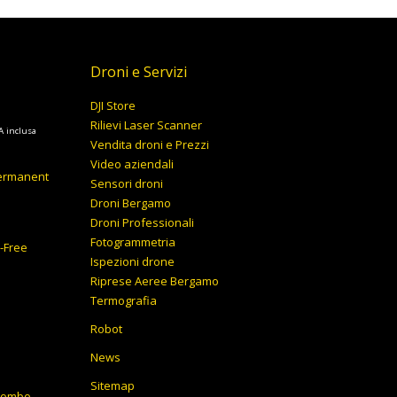
Droni e Servizi
DJI Store
Rilievi Laser Scanner
A inclusa
Vendita droni e Prezzi
ezzo
Video aziendali
tuale
Permanent
Sensori droni
Droni Bergamo
199,00€.
Droni Professionali
Fotogrammetria
y-Free
Ispezioni drone
Riprese Aeree Bergamo
Termografia
Robot
News
Sitemap
 Combo