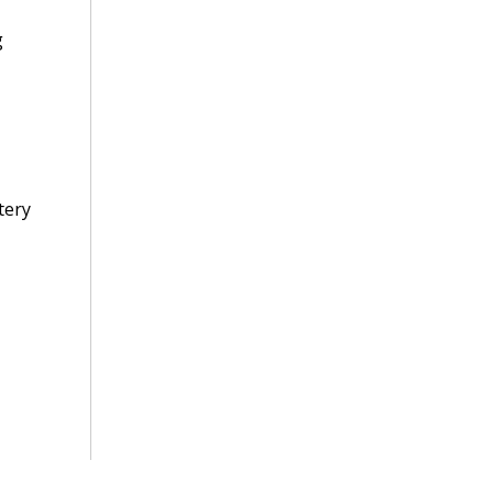
g
tery