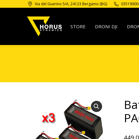
Via del Guerino 5/A, 24123 Bergamo (BG)
03519900
STORE
DRONI DJI
DRON
Batterie LiPo 6S 8000
PACK
Ba
PA
449,