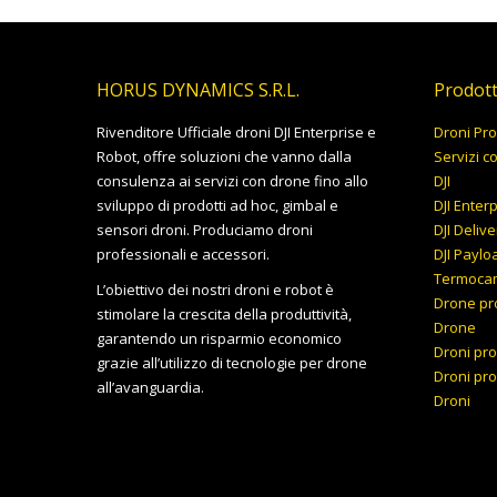
HORUS DYNAMICS S.R.L.
Prodott
Rivenditore Ufficiale droni DJI Enterprise e
Droni Pro
Robot, offre soluzioni che vanno dalla
Servizi c
consulenza ai servizi con drone fino allo
DJI
sviluppo di prodotti ad hoc, gimbal e
DJI Enter
sensori droni. Produciamo droni
DJI Delive
professionali e accessori.
DJI Paylo
Termoca
L’obiettivo dei nostri droni e robot è
Drone pr
stimolare la crescita della produttività,
Drone
garantendo un risparmio economico
Droni pro
grazie all’utilizzo di tecnologie per drone
Droni pro
all’avanguardia.
Droni