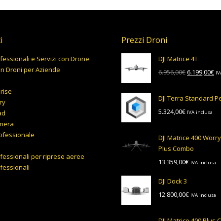
i
Prezzi Droni
fessionali e Servizi con Drone
DJI Matrice 4T
on Droni per Aziende
Il
Il
6.956,00
€
6.199,00
€
IV
prezzo
pr
prise
originale
at
DJI Terra Standard 
ry
era:
è:
5.324,00
€
ad
IVA inclusa
6.956,00€.
6.
mera
ofessionale
DJI Matrice 400 Worr
Plus Combo
fessionali per riprese aeree
13.359,00
€
IVA inclusa
fessionali
DJI Dock 3
12.800,00
€
IVA inclusa
DJI Matrice 400 Plus