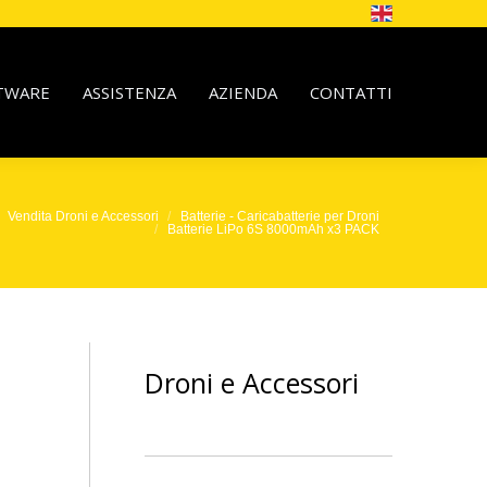
TWARE
ASSISTENZA
AZIENDA
CONTATTI
Vendita Droni e Accessori
Batterie - Caricabatterie per Droni
Batterie LiPo 6S 8000mAh x3 PACK
3
Droni e Accessori