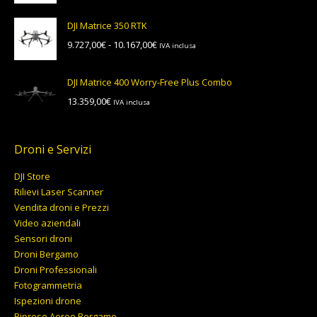
DJI Matrice 350 RTK
Fascia
9.727,00
€
-
10.167,00
€
IVA inclusa
di
prezzo:
DJI Matrice 400 Worry-Free Plus Combo
da
13.359,00
€
IVA inclusa
9.727,00€
a
10.167,00€
Droni e Servizi
DJI Store
Rilievi Laser Scanner
Vendita droni e Prezzi
Video aziendali
Sensori droni
Droni Bergamo
Droni Professionali
Fotogrammetria
Ispezioni drone
Riprese Aeree Bergamo