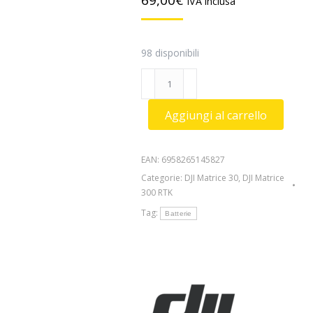
69,00
€
IVA inclusa
98 disponibili
DJI
WB37
Battery
Aggiungi al carrello
quantità
EAN:
6958265145827
Categorie:
DJI Matrice 30
,
DJI Matrice
300 RTK
Tag:
Batterie