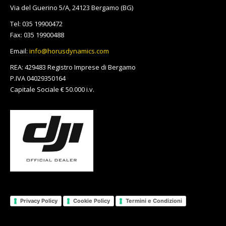
in
in
in
in
in
in
in
in
opens
in
in
Via del Guerino 5/A, 24123 Bergamo (BG)
new
new
new
new
new
new
new
new
in
new
new
Tel: 035 19900472
window
window
window
window
window
window
window
window
new
window
window
Fax: 035 19900488
window
Email:
info@horusdynamics.com
REA: 429483 Registro Imprese di Bergamo
P.IVA 04029350164
Capitale Sociale € 50.000 i.v.
Privacy Policy
Cookie Policy
Termini e Condizioni