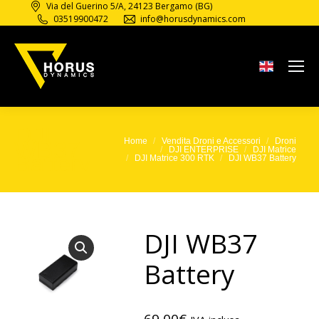
Via del Guerino 5/A, 24123 Bergamo (BG)
03519900472
info@horusdynamics.com
DJI
WB37
Home
Vendita Droni e Accessori
Droni
Tu sei qui:
DJI ENTERPRISE
DJI Matrice
Battery
DJI Matrice 300 RTK
DJI WB37 Battery
DJI WB37
Battery