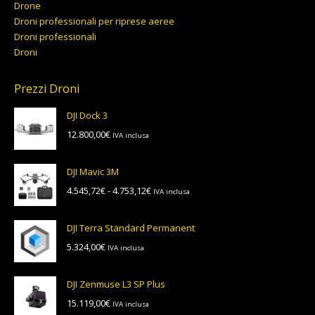
Drone
Droni professionali per riprese aeree
Droni professionali
Droni
Prezzi Droni
DJI Dock 3
12.800,00
€
IVA inclusa
DJI Mavic 3M
Fascia
4.545,72
€
-
4.753,12
€
IVA inclusa
di
prezzo:
DJI Terra Standard Permanent
da
5.324,00
€
IVA inclusa
4.545,72€
a
4.753,12€
DJI Zenmuse L3 SP Plus
15.119,00
€
IVA inclusa