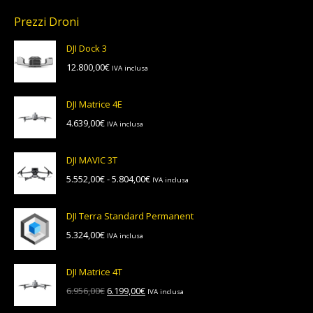
Prezzi Droni
DJI Dock 3
12.800,00
€
IVA inclusa
DJI Matrice 4E
4.639,00
€
IVA inclusa
DJI MAVIC 3T
Fascia
5.552,00
€
-
5.804,00
€
IVA inclusa
di
prezzo:
DJI Terra Standard Permanent
da
5.324,00
€
IVA inclusa
5.552,00€
a
5.804,00€
DJI Matrice 4T
Il
Il
6.956,00
€
6.199,00
€
IVA inclusa
prezzo
prezzo