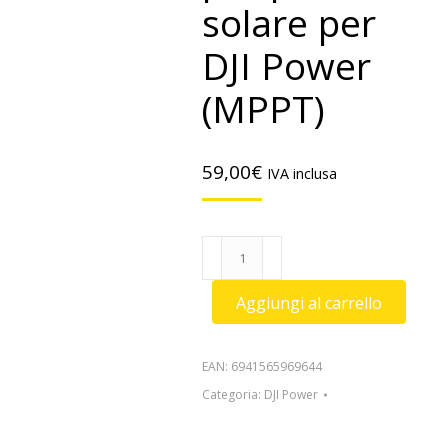
solare per
DJI Power
(MPPT)
59,00
€
IVA inclusa
Modulo
adattatore
per
Aggiungi al carrello
pannello
solare
per
EAN:
6941565969644
DJI
Categoria:
DJI Power
Power
(MPPT)