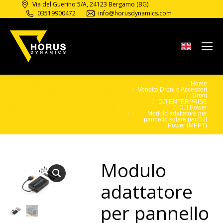
Via del Guerino 5/A, 24123 Bergamo (BG)
03519900472
info@horusdynamics.com
Modulo
adattatore per
Home
Tu sei qui:
Vendita Droni e Accessori
pannello
Droni
DJI ENTERPRISE
solare per DJI
DJI Power
Power
Modulo adattatore per
pannello solare per DJI
(MPPT)
Power (MPPT)
Modulo
adattatore
per pannello