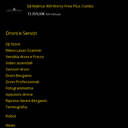
originale
attuale
DJI Matrice 400 Worry-Free Plus Combo
era:
è:
13.359,00
€
IVA inclusa
6.956,00€.
6.199,00€.
Droni e Servizi
DJI Store
Rilievi Laser Scanner
Vendita droni e Prezzi
Video aziendali
Sensori droni
Droni Bergamo
Droni Professionali
Fotogrammetria
Ispezioni drone
Riprese Aeree Bergamo
Termografia
Robot
News