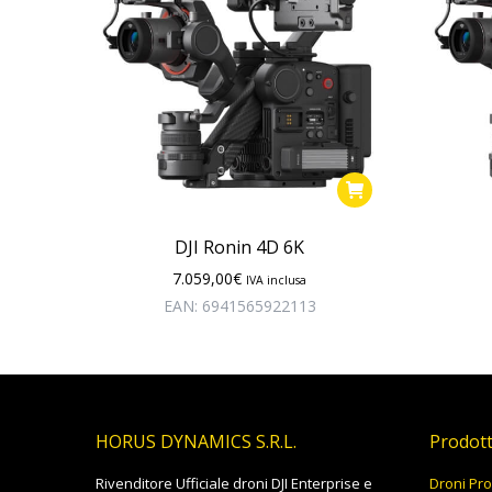
DJI Ronin 4D 6K
7.059,00
€
IVA inclusa
EAN:
6941565922113
HORUS DYNAMICS S.R.L.
Prodott
Rivenditore Ufficiale droni DJI Enterprise e
Droni Pro