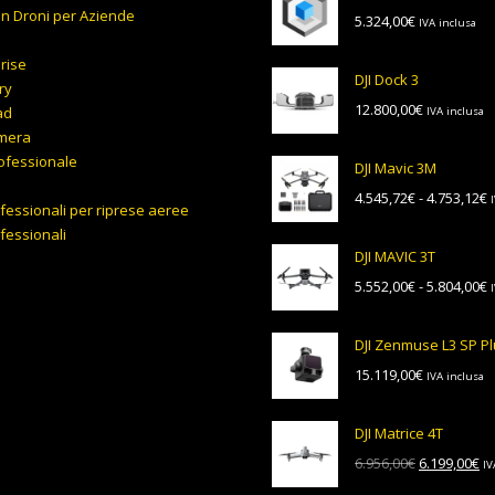
on Droni per Aziende
5.324,00
€
IVA inclusa
prise
DJI Dock 3
ry
12.800,00
€
ad
IVA inclusa
mera
ofessionale
DJI Mavic 3M
F
4.545,72
€
-
4.753,12
€
fessionali per riprese aeree
d
fessionali
p
DJI MAVIC 3T
d
F
5.552,00
€
-
5.804,00
€
4
d
a
p
4
DJI Zenmuse L3 SP P
d
15.119,00
€
IVA inclusa
5
a
5
DJI Matrice 4T
Il
Il
6.956,00
€
6.199,00
€
IV
prezzo
pr