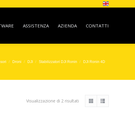
TWARE
ASSISTENZA
AZIENDA
CONTATTI
sori
Droni
DJI
Stabilizzatori DJI Ronin
DJI Ronin 4D
Visualizzazione di 2 risultati