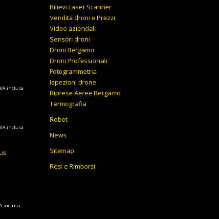
Rilievi Laser Scanner
Vendita droni e Prezzi
Video aziendali
Sensori droni
Droni Bergamo
Droni Professionali
Fotogrammetria
Ispezioni drone
ascia
IVA inclusa
Riprese Aeree Bergamo
i
Termografia
rezzo:
a
Robot
ascia
IVA inclusa
.545,72€
News
i
rezzo:
Sitemap
.753,12€
lus
a
Resi e Rimborsi
.552,00€
.804,00€
A inclusa
ezzo