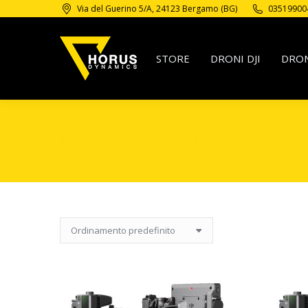
Via del Guerino 5/A, 24123 Bergamo (BG)
03519900
STORE
DRONI DJI
DRON
DJI Ronin 4D