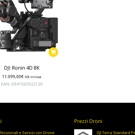
DJI Ronin 4D 8K
11.099,00
€
IVA inclusa
EAN:
6941565922120
i
Prezzi Droni
fessionali e Servizi con Drone
DJI Terra Standard 