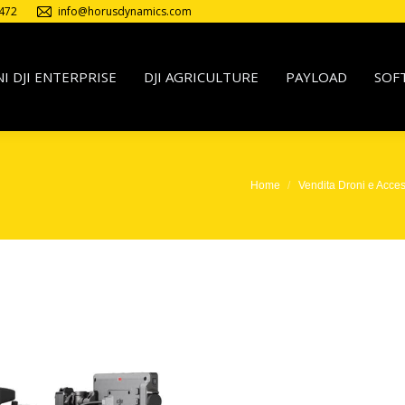
472
info@horusdynamics.com
I DJI ENTERPRISE
DJI AGRICULTURE
PAYLOAD
SOF
Home
Vendita Droni e Acces
Tu sei qui: