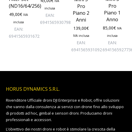
45,00
€
IVA
(ND16/64/256)
Pro
Pro
inclusa
Piano 1
Piano 2
49,00
€
EAN:
IVA
Anno
Anni
6941565930798
inclusa
85,00
€
139,00
€
EAN:
IVA
6941565931672
IVA inclusa
inclusa
EAN:
EAN:
6941565931092
694156592773
HORUS DYNAMICS S.R.L.
Rivenditore Ufficiale droni DJI Enterprise e Robot, offre soluzioni
che vanno dalla consulenza ai servizi con drone fino allo sviluppo
di prodotti ad hoc, gimbal e sensori droni. Produciamo droni
professionali e accessori.
L’obiettivo dei nostri droni e robot è stimolare la crescita della