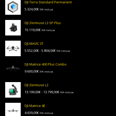
DJI Terra Standard Permanent
5.324,00
€
IVA inclusa
DJI Zenmuse L3 SP Plus
15.119,00
€
IVA inclusa
DJI MAVIC 3T
Fascia
5.552,00
€
-
5.804,00
€
IVA inclusa
di
prezzo:
DJI Matrice 400 Plus Combo
da
9.600,00
€
IVA inclusa
5.552,00€
a
5.804,00€
DJI Zenmuse L2
Fascia
13.199,00
€
-
13.799,00
€
IVA inclusa
di
prezzo:
DJI Matrice 4E
da
4.639,00
€
IVA inclusa
13.199,00€