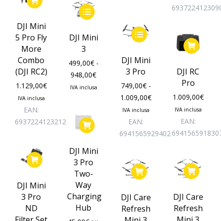
693722412309
Questo
prodotto
DJI Mini
Questo
ha
5 Pro Fly
DJI Mini
prodotto
più
More
3
ha
varianti.
Combo
DJI Mini
499,00
€
-
più
Le
(DJI RC2)
3 Pro
DJI RC
Fascia
948,00
€
varianti.
opzioni
Pro
1.129,00
€
749,00
€
-
di
IVA inclusa
Le
possono
Fascia
1.009,00
€
1.009,00
€
prezzo:
IVA inclusa
opzioni
essere
di
EAN:
da
IVA inclusa
IVA inclusa
possono
scelte
prezzo:
EAN:
6937224123212
499,00€
EAN:
essere
nella
da
694156591830
a
6941565929402
scelte
pagina
749,00€
948,00€
DJI Mini
nella
del
a
3 Pro
pagina
prodotto
1.009,00€
Two-
del
Way
DJI Mini
prodotto
Charging
3 Pro
DJI Care
DJI Care
Hub
ND
Refresh
Refresh
Filter Set
Mini 3
Mini 3