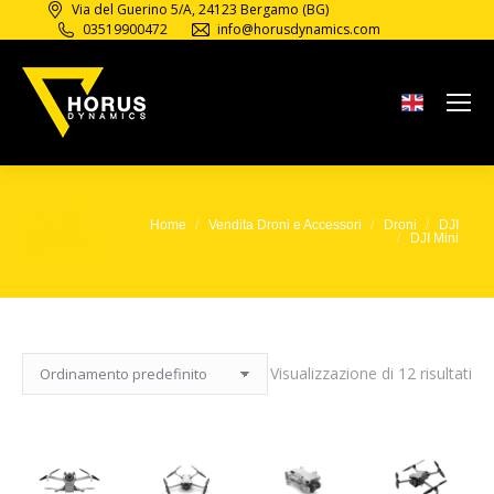
Via del Guerino 5/A, 24123 Bergamo (BG)
03519900472
info@horusdynamics.com
DJI
Home
Vendita Droni e Accessori
Droni
DJI
Tu sei qui:
Mini
DJI Mini
Visualizzazione di 12 risultati