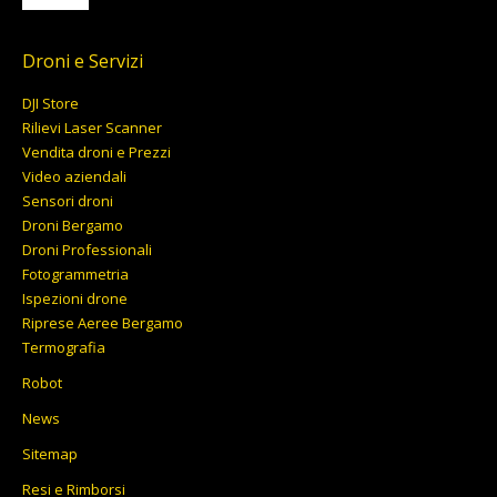
a
13.799,00€
Droni e Servizi
DJI Store
Rilievi Laser Scanner
Vendita droni e Prezzi
Video aziendali
Sensori droni
Droni Bergamo
Droni Professionali
Fotogrammetria
Ispezioni drone
Riprese Aeree Bergamo
Termografia
Robot
News
Sitemap
Resi e Rimborsi