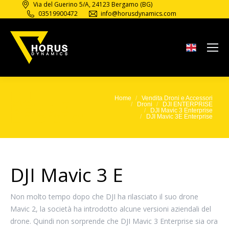
Via del Guerino 5/A, 24123 Bergamo (BG)
03519900472
info@horusdynamics.com
DJI
Home
Vendita Droni e Accessori
Tu sei qui:
Mavic 3E
Droni
DJI ENTERPRISE
DJI Mavic 3 Enterprise
Enterprise
DJI Mavic 3E Enterprise
DJI Mavic 3 E
Non molto tempo dopo che DJI ha rilasciato il suo drone
Mavic 2, la società ha introdotto alcune versioni aziendali del
drone. Quindi non sorprende che DJI Mavic 3 Enterprise sia ora