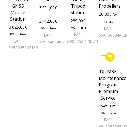
Le
GNSS
Tripod
Propellers
3.551,00
€
opzioni
Mobile
Station
20,00
€
-
IVA
possono
Station
239,00
€
Fascia
3.712,00
€
inclusa
essere
3.025,00
€
di
EAN:
IVA inclusa
IVA inclusa
scelte
prezzo:
EAN:
IVA inclusa
EAN:
694156594492
nella
EAN:
da
6958265178573
8058640148790
pagina
6958265133169
3.551,00€
del
a
prodotto
3.712,00€
DJI M3E
Maintenance
Program
Premium
Service
545,00
€
IVA inclusa
EAN:
694156594543