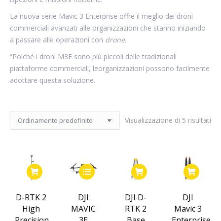
La nuova serie Mavic 3 Enterprise offre il meglio dei droni
commerciali avanzati alle organizzazioni che stanno iniziando
a passare alle operazioni con
drone
.
“Poiché i droni M3E sono più piccoli delle tradizionali
piattaforme commerciali, leorganizzazioni possono facilmente
adottare questa soluzione.
Visualizzazione di 5 risultati
Questo
prodotto
ha
D-RTK 2
DJI
DJI D-
DJI
più
High
MAVIC
RTK 2
Mavic 3
varianti.
Precision
3E
Base
Enterprise