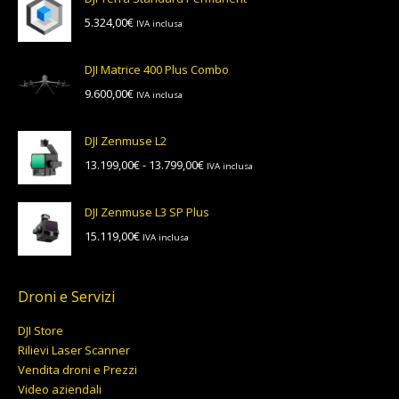
5.324,00
€
IVA inclusa
DJI Matrice 400 Plus Combo
9.600,00
€
IVA inclusa
DJI Zenmuse L2
Fascia
13.199,00
€
-
13.799,00
€
IVA inclusa
di
prezzo:
DJI Zenmuse L3 SP Plus
da
15.119,00
€
IVA inclusa
13.199,00€
a
13.799,00€
Droni e Servizi
DJI Store
Rilievi Laser Scanner
Vendita droni e Prezzi
Video aziendali