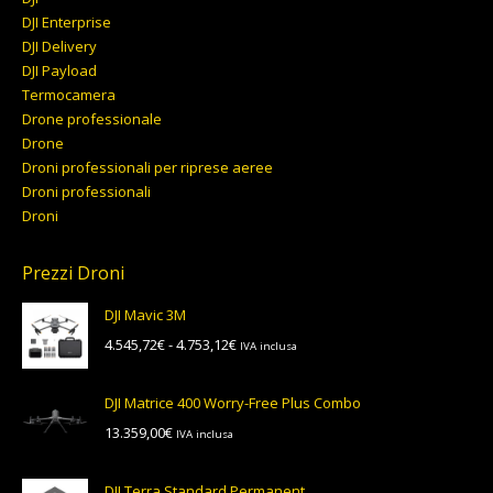
DJI Enterprise
DJI Delivery
DJI Payload
Termocamera
Drone professionale
Drone
Droni professionali per riprese aeree
Droni professionali
Droni
Prezzi Droni
DJI Mavic 3M
Fascia
4.545,72
€
-
4.753,12
€
IVA inclusa
di
prezzo:
DJI Matrice 400 Worry-Free Plus Combo
da
13.359,00
€
IVA inclusa
4.545,72€
a
4.753,12€
DJI Terra Standard Permanent