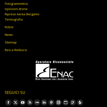
Fotogrammetria
Ispezioni drone
Riprese Aeree Bergamo
Termografia
Robot
News
Sitemap
Resi e Rimborsi
SEGUICI SU
Ci puoi trovare su:
Facebook
X
YouTube
Rss
Flickr
Linkedin
Pinterest
Instagram
Sito
Foursquare
Yelp