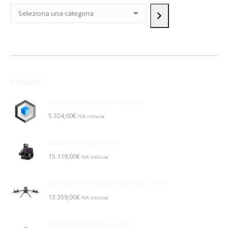
Seleziona
una
categoria
Prodotti
DJI Terra Standard Permanent
5.324,00
€
IVA inclusa
DJI Zenmuse L3 SP Plus
15.119,00
€
IVA inclusa
DJI Matrice 400 Worry-Free Plus Combo
13.359,00
€
IVA inclusa
DJI Matrice 400 Plus Combo