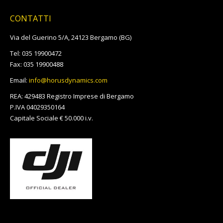
page
page
page
page
page
page
page
page
web
page
page
CONTATTI
opens
opens
opens
opens
opens
opens
opens
opens
page
opens
opens
in
in
in
in
in
in
in
in
opens
in
in
Via del Guerino 5/A, 24123 Bergamo (BG)
new
new
new
new
new
new
new
new
in
new
new
Tel: 035 19900472
window
window
window
window
window
window
window
window
new
window
window
Fax: 035 19900488
window
Email:
info@horusdynamics.com
REA: 429483 Registro Imprese di Bergamo
P.IVA 04029350164
Capitale Sociale € 50.000 i.v.