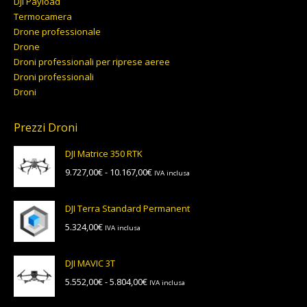
DJI Payload
Termocamera
Drone professionale
Drone
Droni professionali per riprese aeree
Droni professionali
Droni
Prezzi Droni
DJI Matrice 350 RTK
Fascia
9.727,00
€
-
10.167,00
€
IVA inclusa
di
prezzo:
DJI Terra Standard Permanent
da
5.324,00
€
IVA inclusa
9.727,00€
a
10.167,00€
DJI MAVIC 3T
Fascia
5.552,00
€
-
5.804,00
€
IVA inclusa
di