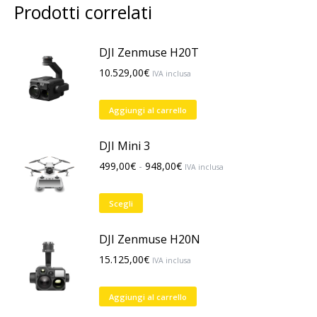
Prodotti correlati
DJI Zenmuse H20T
10.529,00
€
IVA inclusa
Aggiungi al carrello
DJI Mini 3
Fascia
499,00
€
-
948,00
€
IVA inclusa
di
prezzo:
Questo
Scegli
da
prodotto
499,00€
ha
DJI Zenmuse H20N
a
più
15.125,00
€
IVA inclusa
948,00€
varianti.
Le
Aggiungi al carrello
opzioni