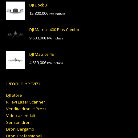
prezzo:
DJI Dock 3
da
12.800,00
€
IVA inclusa
5.552,00€
a
5.804,00€
DJI Matrice 400 Plus Combo
9.600,00
€
IVA inclusa
DJI Matrice 4E
4.639,00
€
IVA inclusa
Droni e Servizi
DJI Store
Rilievi Laser Scanner
Vendita droni e Prezzi
Video aziendali
Sensori droni
Droni Bergamo
Droni Professionali