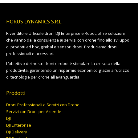
a
13.799,00€
HORUS DYNAMICS S.R.L.
Rivenditore Ufficiale droni DJI Enterprise e Robot, offre soluzioni
che vanno dalla consulenza ai servizi con drone fino allo sviluppo
di prodotti ad hoc, gimbal e sensori droni. Produciamo droni
professionali e accessori.
L’obiettivo dei nostri droni e robot è stimolare la crescita della
produttività, garantendo un risparmio economico grazie all’utilizzo
di tecnologie per drone all’avanguardia.
Prodotti
Droni Professionali e Servizi con Drone
Servizi con Droni per Aziende
DJI
DJI Enterprise
DJI Delivery