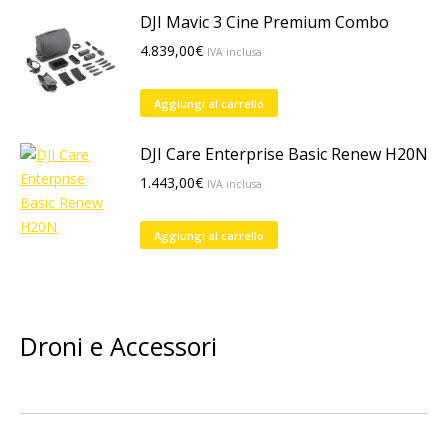
possono
DJI Mavic 3 Cine Premium Combo
essere
4.839,00
€
scelte
IVA inclusa
nella
pagina
Aggiungi al carrello
del
prodotto
DJI Care Enterprise Basic Renew H20N
1.443,00
€
IVA inclusa
Aggiungi al carrello
Droni e Accessori