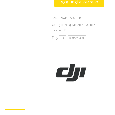
Aggiungi al carrello
Spotlight
quantità
EAN:
6941565926685
Categorie:
DJI Matrice 300 RTK
,
Payload DJI
Tag:
DJI
matrice 300