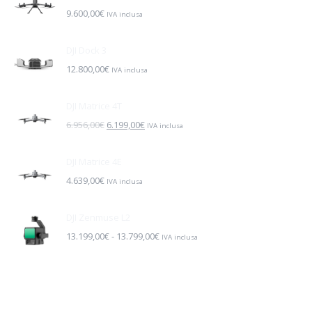
9.600,00
€
IVA inclusa
DJI Dock 3
12.800,00
€
IVA inclusa
DJI Matrice 4T
Il
Il
6.956,00
€
6.199,00
€
IVA inclusa
prezzo
prezzo
originale
attuale
DJI Matrice 4E
era:
è:
4.639,00
€
IVA inclusa
6.956,00€.
6.199,00€.
DJI Zenmuse L2
Fascia
13.199,00
€
-
13.799,00
€
IVA inclusa
di
prezzo:
da
13.199,00€