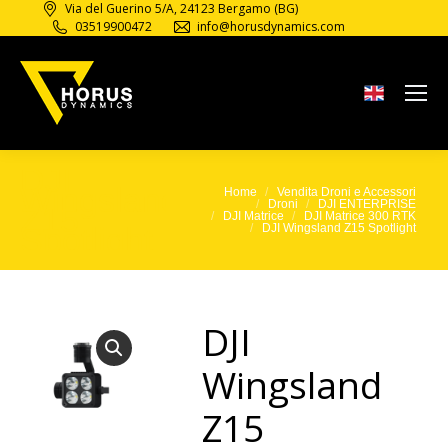
Via del Guerino 5/A, 24123 Bergamo (BG)
03519900472
info@horusdynamics.com
DJI
Wingsland
Home
Vendita Droni e Accessori
Tu sei qui:
Droni
DJI ENTERPRISE
Z15
DJI Matrice
DJI Matrice 300 RTK
Spotlight
DJI Wingsland Z15 Spotlight
DJI
Wingsland
Z15