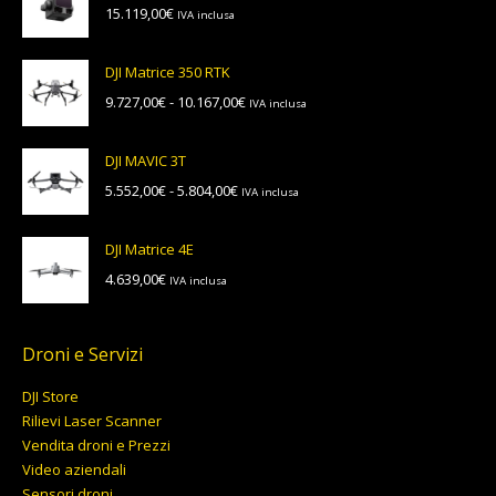
15.119,00
€
IVA inclusa
DJI Matrice 350 RTK
Fascia
9.727,00
€
-
10.167,00
€
IVA inclusa
di
prezzo:
DJI MAVIC 3T
da
Fascia
5.552,00
€
-
5.804,00
€
IVA inclusa
9.727,00€
di
a
prezzo:
10.167,00€
DJI Matrice 4E
da
4.639,00
€
IVA inclusa
5.552,00€
a
5.804,00€
Droni e Servizi
DJI Store
Rilievi Laser Scanner
Vendita droni e Prezzi
Video aziendali
Sensori droni