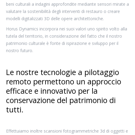
beni culturali a indagini approfondite mediante sensori mirate a
valutare la sostenibilità degli interventi di restauro o creare
modelli digitalizzati 3D delle opere architettoniche.
Horus Dynamics incorpora nei suoi valori uno spirito volto alla
tutela del territorio, in considerazione del fatto che il nostro
patrimonio culturale è fonte di ispirazione e sviluppo per il
nostro futuro.
Le nostre tecnologie a pilotaggio
remoto permettono un approccio
efficace e innovativo per la
conservazione del patrimonio di
tutti.
Effettuiamo inoltre scansioni fotogrammetriche 3d di oggetti e