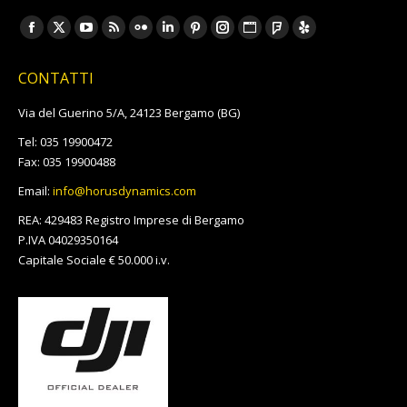
Ci puoi trovare su:
Facebook
X
YouTube
Rss
Flickr
Linkedin
Pinterest
Instagram
Sito
Foursquare
Yelp
page
page
page
page
page
page
page
page
web
page
page
CONTATTI
opens
opens
opens
opens
opens
opens
opens
opens
page
opens
opens
in
in
in
in
in
in
in
in
opens
in
in
Via del Guerino 5/A, 24123 Bergamo (BG)
new
new
new
new
new
new
new
new
in
new
new
Tel: 035 19900472
window
window
window
window
window
window
window
window
new
window
window
Fax: 035 19900488
window
Email:
info@horusdynamics.com
REA: 429483 Registro Imprese di Bergamo
P.IVA 04029350164
Capitale Sociale € 50.000 i.v.