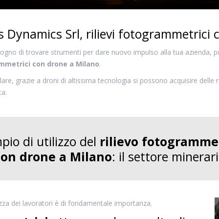
 Dynamics Srl, rilievi fotogrammetrici
sogno di trovare strumenti per dare nuovo impulso alla tua azienda, p
mmetrici con drone a Milano
.
olare, grazie a droni di altissima tecnologia si possono acquisire delle 
ta.
pio di utilizzo del
rilievo fotogramme
con drone a Milano
: il settore minerar
zza dei lavoratori è di fondamentale importanza.