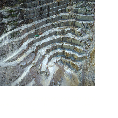
rilievo fotogrammetrico con drone Milano,
aerofotogrammetria con droni professionali per curve di
livello, DTM,DSM e orthofotografie GIS