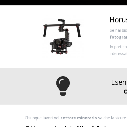
Horus
Se hai bi
fotogra
In partic
interessa
Esem
Chiunque lavori nel
settore minerario
sa che la sicure