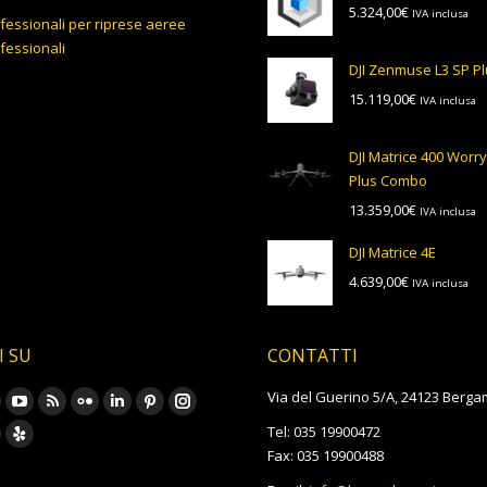
5.324,00
€
IVA inclusa
6.956,00€.
6.
fessionali per riprese aeree
fessionali
DJI Zenmuse L3 SP P
15.119,00
€
IVA inclusa
DJI Matrice 400 Worr
Plus Combo
13.359,00
€
IVA inclusa
DJI Matrice 4E
4.639,00
€
IVA inclusa
I SU
CONTATTI
rovare su:
Via del Guerino 5/A, 24123 Berga
ook
YouTube
Rss
Flickr
Linkedin
Pinterest
Instagram
Tel: 035 19900472
age
page
page
page
page
page
page
oursquare
Yelp
Fax: 035 19900488
pens
opens
opens
opens
opens
opens
opens
age
page