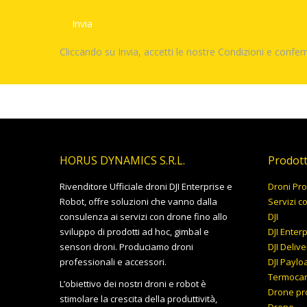
Cliccando su Invia, accetti le nostre Condizioni e confer
HORUS DYNAMICS S.R.L.
Prodott
Rivenditore Ufficiale droni DJI Enterprise e
Droni Pro
Robot, offre soluzioni che vanno dalla
Servizi c
consulenza ai servizi con drone fino allo
DJI
sviluppo di prodotti ad hoc, gimbal e
DJI Enter
sensori droni. Produciamo droni
DJI Delive
professionali e accessori.
DJI Paylo
Termoca
L’obiettivo dei nostri droni e robot è
Drone pr
stimolare la crescita della produttività,
Drone