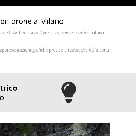
 con drone a Milano
uoi affidarti a Horus Dynamics, specializzata in
rilievi
rappresentazioni grafiche precise e realistiche della zona
trico
io