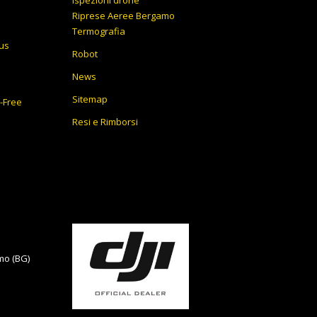
199,00€.
Riprese Aeree Bergamo
Termografia
lus
Robot
News
Sitemap
y-Free
Resi e Rimborsi
mo (BG)