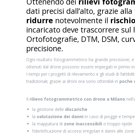
Ottenendo dei
rilievi fotogra
dati precisi dall’alto, grazie all
ridurre
notevolmente il
rischi
incaricato deve trascorrere sul 
Ortofotografie, DTM, DSM, curve
precisione.
Ogni risultato fotogrammetrico ha grande precisione, e ri
ottenuti dal drone possono essere impiegati in primis in 
I tempi per i progetti di rilevamento e gli studi di fatti
tradizionali; grazie ai droni ora sono ottenibili in
poche 
Il
rilievo fotogrammetrico con drone a Milano
nell’
la gestione delle
discariche
la
valutazione dei danni
in caso di piogge e tempe
la mappatura di
zone inaccessibili
o troppo ripide
l’identificazione di accessi irregolari e danni alle zo