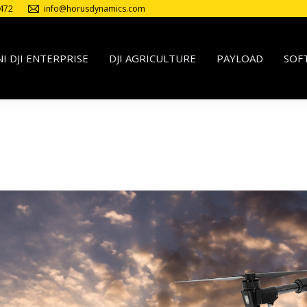
472
info@horusdynamics.com
I DJI ENTERPRISE
DJI AGRICULTURE
PAYLOAD
SOF
Milano. curve di livello, dtm e dsm anche su grandi estensioni. Prod