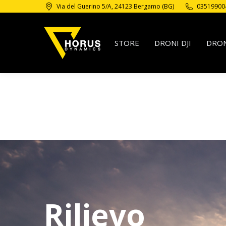
Via del Guerino 5/A, 24123 Bergamo (BG)
03519900
STORE
DRONI DJI
DRON
Scopri i servizi di rilievo fotogrammetrico con drone 
topografici GIS e termografia
Rilievo