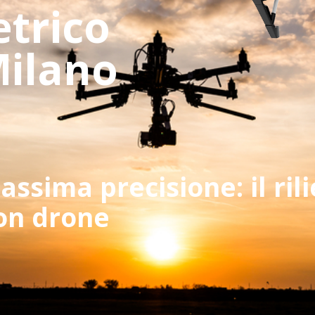
trico
Milano
assima precisione: il ril
on drone