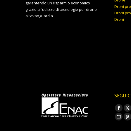
garantendo un risparmio economico
Droni pro
grazie all’utilizzo di tecnologie per drone
Droni pro
all’avanguardia.
Droni
SEGUIC
Ci puoi t
Faceb
X
page
p
Sito
F
opens
o
web
p