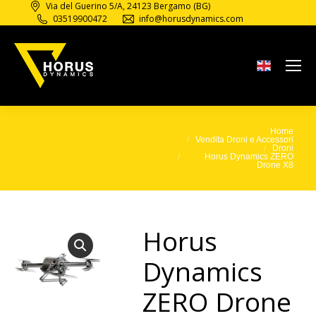
Via del Guerino 5/A, 24123 Bergamo (BG)
03519900472
info@horusdynamics.com
Horus
Home
Tu sei qui:
Dynamics
Vendita Droni e Accessori
ZERO Drone
Droni
Horus Dynamics ZERO
X8
Drone X8
Horus
Dynamics
ZERO Drone