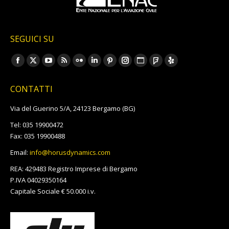
SEGUICI SU
Ci puoi trovare su:
Facebook
X
YouTube
Rss
Flickr
Linkedin
Pinterest
Instagram
Sito
Foursquare
Yelp
page
page
page
page
page
page
page
page
web
page
page
CONTATTI
opens
opens
opens
opens
opens
opens
opens
opens
page
opens
opens
in
in
in
in
in
in
in
in
opens
in
in
Via del Guerino 5/A, 24123 Bergamo (BG)
new
new
new
new
new
new
new
new
in
new
new
Tel: 035 19900472
window
window
window
window
window
window
window
window
new
window
window
Fax: 035 19900488
window
Email:
info@horusdynamics.com
REA: 429483 Registro Imprese di Bergamo
P.IVA 04029350164
Capitale Sociale € 50.000 i.v.