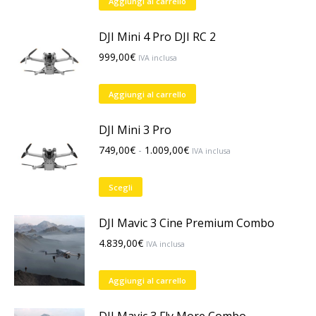
Aggiungi al carrello
era:
è:
11.769,00€.
11.440,00€.
DJI Mini 4 Pro DJI RC 2
999,00
€
IVA inclusa
Aggiungi al carrello
DJI Mini 3 Pro
Fascia
749,00
€
-
1.009,00
€
IVA inclusa
di
prezzo:
Questo
Scegli
da
prodotto
749,00€
ha
DJI Mavic 3 Cine Premium Combo
a
più
4.839,00
€
IVA inclusa
1.009,00€
varianti.
Le
Aggiungi al carrello
opzioni
possono