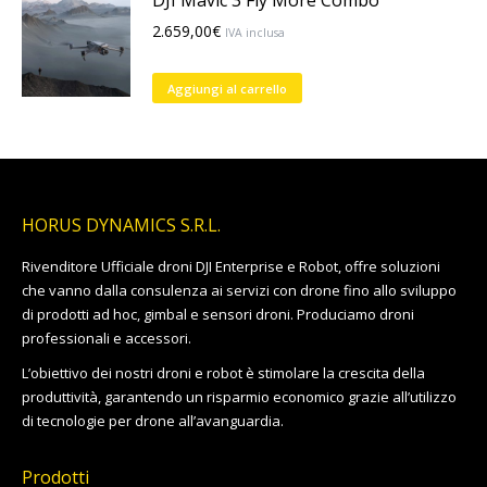
DJI Mavic 3 Fly More Combo
essere
2.659,00
€
scelte
IVA inclusa
nella
pagina
Aggiungi al carrello
del
prodotto
HORUS DYNAMICS S.R.L.
Rivenditore Ufficiale droni DJI Enterprise e Robot, offre soluzioni
che vanno dalla consulenza ai servizi con drone fino allo sviluppo
di prodotti ad hoc, gimbal e sensori droni. Produciamo droni
professionali e accessori.
L’obiettivo dei nostri droni e robot è stimolare la crescita della
produttività, garantendo un risparmio economico grazie all’utilizzo
di tecnologie per drone all’avanguardia.
Prodotti