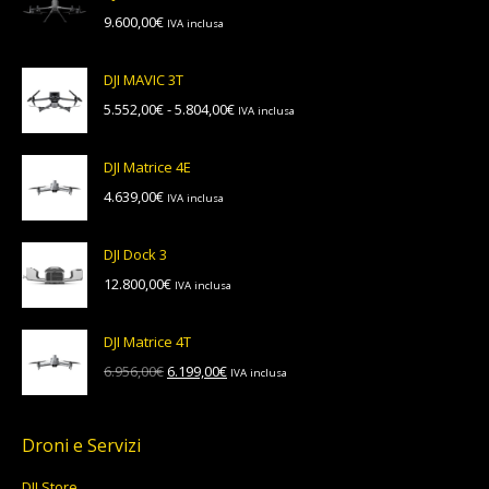
da
9.600,00
€
IVA inclusa
4.545,72€
a
4.753,12€
DJI MAVIC 3T
Fascia
5.552,00
€
-
5.804,00
€
IVA inclusa
di
prezzo:
DJI Matrice 4E
da
4.639,00
€
IVA inclusa
5.552,00€
a
5.804,00€
DJI Dock 3
12.800,00
€
IVA inclusa
DJI Matrice 4T
Il
Il
6.956,00
€
6.199,00
€
IVA inclusa
prezzo
prezzo
originale
attuale
era:
è:
Droni e Servizi
6.956,00€.
6.199,00€.
DJI Store