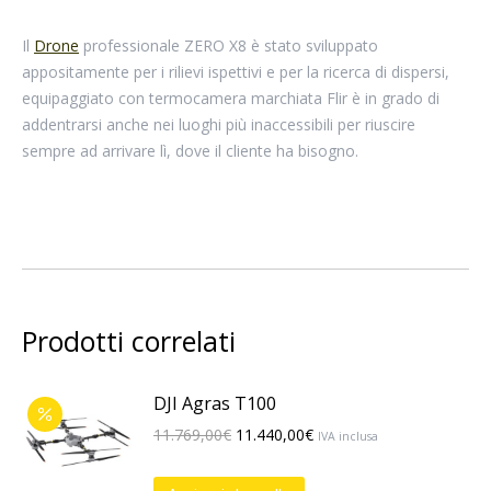
Il
Drone
professionale ZERO X8 è stato sviluppato
appositamente per i rilievi ispettivi e per la ricerca di dispersi,
equipaggiato con termocamera marchiata Flir è in grado di
addentrarsi anche nei luoghi più inaccessibili per riuscire
sempre ad arrivare lì, dove il cliente ha bisogno.
Prodotti correlati
DJI Agras T100
Il
Il
11.769,00
€
11.440,00
€
IVA inclusa
prezzo
prezzo
originale
attuale