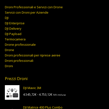
Droni Professionali e Servizi con Drone
Servizi con Droni per Aziende
DJI
DJI Enterprise
DJI Delivery
DJI Payload
Termocamera
Drone professionale
Drone
Droni professionali per riprese aeree
Droni professionali
Droni
Prezzi Droni
DJI Mavic 3M
Fascia
4.545,72
€
-
4.753,12
€
IVA inclusa
di
prezzo:
DJI Matrice 400 Plus Combo