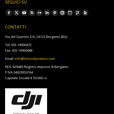
SEGUICI SU
Ci puoi trovare su:
Facebook
X
YouTube
Rss
Flickr
Linkedin
Pinterest
Instagram
Sito
Foursquare
Yelp
page
page
page
page
page
page
page
page
web
page
page
CONTATTI
opens
opens
opens
opens
opens
opens
opens
opens
page
opens
opens
in
in
in
in
in
in
in
in
opens
in
in
Via del Guerino 5/A, 24123 Bergamo (BG)
new
new
new
new
new
new
new
new
in
new
new
Tel: 035 19900472
window
window
window
window
window
window
window
window
new
window
window
Fax: 035 19900488
window
Email:
info@horusdynamics.com
REA: 429483 Registro Imprese di Bergamo
P.IVA 04029350164
Capitale Sociale € 50.000 i.v.