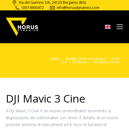
Via del Guerino 5/A, 24123 Bergamo (BG)
03519900472
info@horusdynamics.com
DJI
Mavic 3
Home
Vendita Droni e Accessori
Droni
Tu sei qui:
DJI
DJI Mavic
DJI Mavic 3 Cine
Cine
DJI Mavic 3 Cine
Il DJI Mavic 3 Cine è un nuovo straordinario strumento a
disposizione dei videomaker con droni.
È dotato di un nuovo
potente sistema di telecamere ed è ricco di funzioni di