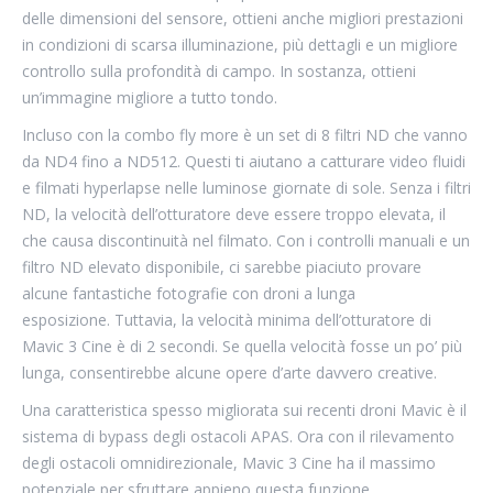
delle dimensioni del sensore, ottieni anche migliori prestazioni
in condizioni di scarsa illuminazione, più dettagli e un migliore
controllo sulla profondità di campo. In sostanza, ottieni
un’immagine migliore a tutto tondo.
Incluso con la combo fly more è un set di 8 filtri ND che vanno
da ND4 fino a ND512. Questi ti aiutano a catturare video fluidi
e filmati hyperlapse nelle luminose giornate di sole. Senza i filtri
ND, la velocità dell’otturatore deve essere troppo elevata, il
che causa discontinuità nel filmato. Con i controlli manuali e un
filtro ND elevato disponibile, ci sarebbe piaciuto provare
alcune fantastiche fotografie con droni a lunga
esposizione. Tuttavia, la velocità minima dell’otturatore di
Mavic 3 Cine è di 2 secondi. Se quella velocità fosse un po’ più
lunga, consentirebbe alcune opere d’arte davvero creative.
Una caratteristica spesso migliorata sui recenti droni Mavic è il
sistema di bypass degli ostacoli APAS. Ora con il rilevamento
degli ostacoli omnidirezionale, Mavic 3 Cine ha il massimo
potenziale per sfruttare appieno questa funzione.