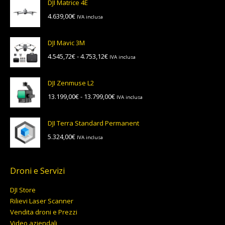
DJI Matrice 4E
4.639,00
€
IVA inclusa
DJI Mavic 3M
Fascia
4.545,72
€
-
4.753,12
€
IVA inclusa
di
prezzo:
DJI Zenmuse L2
da
Fascia
13.199,00
€
-
13.799,00
€
IVA inclusa
4.545,72€
di
a
prezzo:
4.753,12€
DJI Terra Standard Permanent
da
5.324,00
€
IVA inclusa
13.199,00€
a
13.799,00€
Droni e Servizi
DJI Store
Rilievi Laser Scanner
Vendita droni e Prezzi
Video aziendali