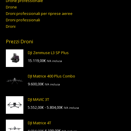
Drone professionale
Drone
Droni professionali per riprese aeree
Droni professionali
Droni
Prezzi Droni
DJI Zenmuse L3 SP Plus
15.119,00
€
IVA inclusa
DJI Matrice 400 Plus Combo
9.600,00
€
IVA inclusa
DJI MAVIC 3T
Fascia
5.552,00
€
-
5.804,00
€
IVA inclusa
di
prezzo:
DJI Matrice 4T
da
Il
Il
6.956,00
€
6.199,00
€