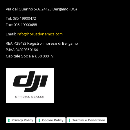
opens
opens
opens
opens
opens
opens
opens
opens
page
opens
opens
in
in
in
in
in
in
in
in
opens
in
in
Via del Guerino 5/A, 24123 Bergamo (BG)
new
new
new
new
new
new
new
new
in
new
new
Tel: 035 19900472
window
window
window
window
window
window
window
window
new
window
window
Fax: 035 19900488
window
Email:
info@horusdynamics.com
REA: 429483 Registro Imprese di Bergamo
P.IVA 04029350164
Capitale Sociale € 50.000 i.v.
Privacy Policy
Cookie Policy
Termini e Condizioni