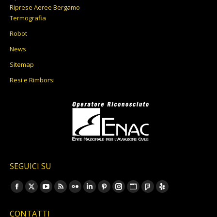
Riprese Aeree Bergamo
Termografia
Robot
News
Sitemap
Resi e Rimborsi
SEGUICI SU
Ci puoi trovare su:
Facebook
X
YouTube
Rss
Flickr
Linkedin
Pinterest
Instagram
Sito
Foursquare
Yelp
page
page
page
page
page
page
page
page
web
page
page
CONTATTI