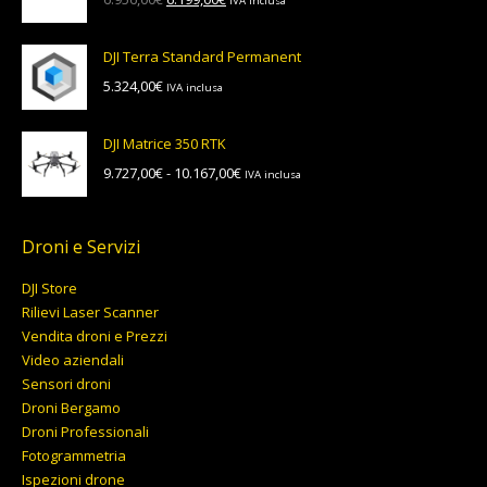
IVA inclusa
5.552,00€
prezzo
prezzo
a
originale
attuale
5.804,00€
DJI Terra Standard Permanent
era:
è:
5.324,00
€
IVA inclusa
6.956,00€.
6.199,00€.
DJI Matrice 350 RTK
Fascia
9.727,00
€
-
10.167,00
€
IVA inclusa
di
prezzo:
da
Droni e Servizi
9.727,00€
DJI Store
a
Rilievi Laser Scanner
10.167,00€
Vendita droni e Prezzi
Video aziendali
Sensori droni
Droni Bergamo
Droni Professionali
Fotogrammetria
Ispezioni drone