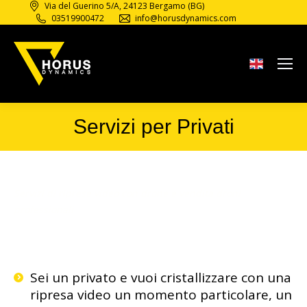
Via del Guerino 5/A, 24123 Bergamo (BG)
03519900472
info@horusdynamics.com
Servizi per Privati
Tu sei qui:
Servizi di riprese video con drone e vendita droni
professionali
Sei un privato e vuoi cristallizzare con una
ripresa video un momento particolare, un