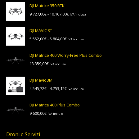
DJI Matrice 350 RTK
Fascia
9.727,00
€
-
10.167,00
€
IVA inclusa
di
prezzo:
DJI MAVIC 3T
da
Fascia
5.552,00
€
-
5.804,00
€
IVA inclusa
9.727,00€
di
a
prezzo:
10.167,00€
DJI Matrice 400 Worry-Free Plus Combo
da
13.359,00
€
IVA inclusa
5.552,00€
a
5.804,00€
DJI Mavic 3M
Fascia
4.545,72
€
-
4.753,12
€
IVA inclusa
di
prezzo:
DJI Matrice 400 Plus Combo
da
9.600,00
€
IVA inclusa
4.545,72€
a
4.753,12€
Droni e Servizi