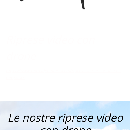
Riprese video con
drone
https://www.horusdynamics.com/riprese-aeree-con-drone-
bergamo/
Le nostre riprese video
con drone