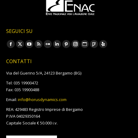
SEGUICI SU
Ci puoi trovare su:
Facebook
X
YouTube
Rss
Flickr
Linkedin
Pinterest
Instagram
Sito
Foursquare
Yelp
page
page
page
page
page
page
page
page
web
page
page
CONTATTI
opens
opens
opens
opens
opens
opens
opens
opens
page
opens
opens
in
in
in
in
in
in
in
in
opens
in
in
Via del Guerino 5/A, 24123 Bergamo (BG)
new
new
new
new
new
new
new
new
in
new
new
Tel: 035 19900472
window
window
window
window
window
window
window
window
new
window
window
Fax: 035 19900488
window
Email:
info@horusdynamics.com
REA: 429483 Registro Imprese di Bergamo
P.IVA 04029350164
Capitale Sociale € 50.000 i.v.