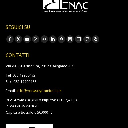
SEGUICI SU
Ci puoi trovare su:
Facebook
X
YouTube
Rss
Flickr
Linkedin
Pinterest
Instagram
Sito
Foursquare
Yelp
page
page
page
page
page
page
page
page
web
page
page
CONTATTI
opens
opens
opens
opens
opens
opens
opens
opens
page
opens
opens
in
in
in
in
in
in
in
in
opens
in
in
Via del Guerino 5/A, 24123 Bergamo (BG)
new
new
new
new
new
new
new
new
in
new
new
Tel: 035 19900472
window
window
window
window
window
window
window
window
new
window
window
Fax: 035 19900488
window
Email:
info@horusdynamics.com
REA: 429483 Registro Imprese di Bergamo
P.IVA 04029350164
Capitale Sociale € 50.000 i.v.