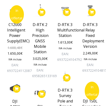
In
offerta!
C12000
D-RTK 2
D-RTK 3
D-RTK 3
Intelligent
High
Multifunctional
Relay
Power
Precision
Station
Fixed
Supply(EMC)
GNSS
Deployment
1.613,00
€
Mobile
Version
1.688,48
€
IVA inclusa
Station
Il
Il
2.249,00
€
1.650,00
€
EAN:
3.025,00
€
prezzo
prezzo
6937224104792
IVA inclusa
IVA inclusa
originale
attuale
EAN:
EAN:
IVA inclusa
era:
è:
EAN:
693722410481
6937224112087
1.688,48€.
1.650,00€.
6958265133169
In
D-RTK 3
offerta!
Survey
Pole and
DJI 150L
DJI