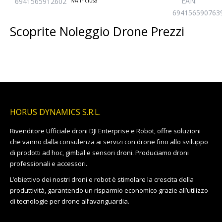
EAN:
6941565912602
IVA inclusa
originale
prezzo
694156590763
era:
attuale
Scoprite Noleggio Drone Prezzi
11.769,00€.
è:
11.440,00€.
HORUS DYNAMICS S.R.L.
Rivenditore Ufficiale droni DJI Enterprise e Robot, offre soluzioni
che vanno dalla consulenza ai servizi con drone fino allo sviluppo
di prodotti ad hoc, gimbal e sensori droni. Produciamo droni
professionali e accessori.
L’obiettivo dei nostri droni e robot è stimolare la crescita della
produttività, garantendo un risparmio economico grazie all’utilizzo
di tecnologie per drone all’avanguardia.