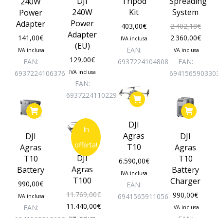
DJI
Tripod
Spreading
240W
240W
Kit
System
Power
Power
Adapter
403,00
€
2.402,18
€
Adapter
Il
Il
141,00
€
2.360,00
€
IVA inclusa
(EU)
prezzo
prez
EAN:
IVA inclusa
IVA inclusa
129,00
€
originale
attua
EAN:
6937224104808
EAN:
era:
è:
6937224106376
IVA inclusa
694156590330
EAN:
2.402,18€.
2.360
6937224110229
DJI
In
Agras
DJI
DJI
offerta!
T10
Agras
Agras
DJI
T10
T10
6.590,00
€
Agras
Battery
Battery
IVA inclusa
T100
Charger
990,00
€
EAN:
11.769,00
€
990,00
€
6941565911056
IVA inclusa
Il
11.440,00
€
EAN:
IVA inclusa
prezzo
Il