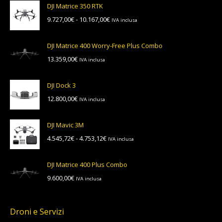
DJI Matrice 350 RTK
Fascia
9.727,00
€
-
10.167,00
€
IVA inclusa
di
prezzo:
DJI Matrice 400 Worry-Free Plus Combo
da
13.359,00
€
IVA inclusa
9.727,00€
a
10.167,00€
DJI Dock 3
12.800,00
€
IVA inclusa
DJI Mavic 3M
Fascia
4.545,72
€
-
4.753,12
€
IVA inclusa
di
prezzo:
DJI Matrice 400 Plus Combo
da
9.600,00
€
IVA inclusa
4.545,72€
a
4.753,12€
Droni e Servizi