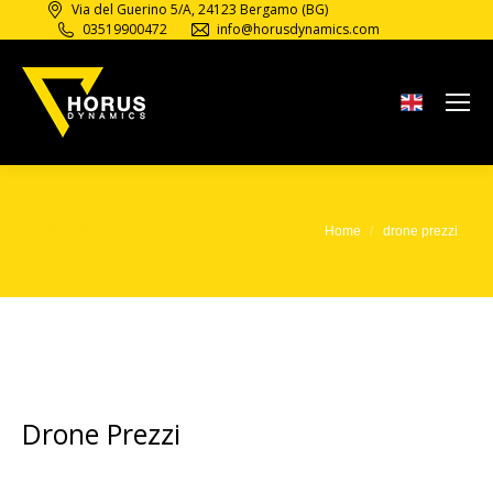
Via del Guerino 5/A, 24123 Bergamo (BG)
03519900472
info@horusdynamics.com
drone prezzi
Home
drone prezzi
Tu sei qui:
Scopri drone prezzi
Drone Prezzi