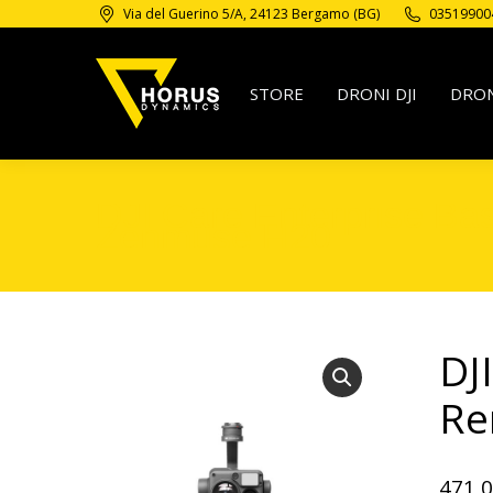
Via del Guerino 5/A, 24123 Bergamo (BG)
03519900
STORE
DRONI DJI
DRON
DJI Care Enterprise Ba
Zenmuse H20
DJ
Re
471,