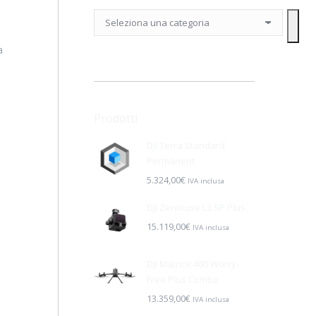
Seleziona
una
categoria
a
Prodotti
DJI Terra Standard
Permanent
5.324,00
€
IVA inclusa
DJI Zenmuse L3 SP Plus
15.119,00
€
IVA inclusa
DJI Matrice 400 Worry-
Free Plus Combo
13.359,00
€
IVA inclusa