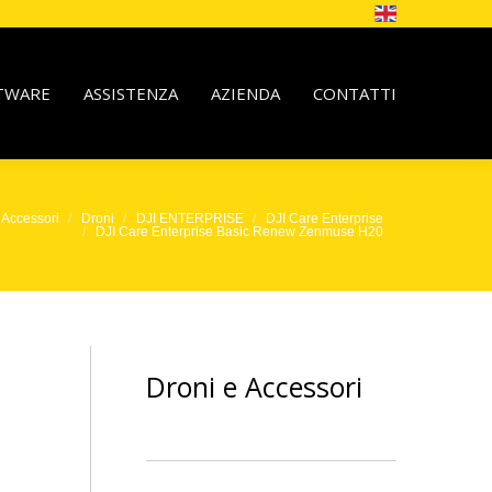
TWARE
ASSISTENZA
AZIENDA
CONTATTI
 Accessori
Droni
DJI ENTERPRISE
DJI Care Enterprise
DJI Care Enterprise Basic Renew Zenmuse H20
Droni e Accessori