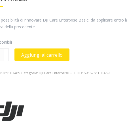
a possibilità di rinnovare DJI Care Enterprise Basic, da applicare entro l
a della precedente.
onibili
Aggiungi al carrello
ise
58265103469
Categoria:
DJI Care Enterprise
COD:
6958265103469
se
à