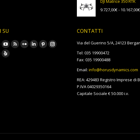
DJI Matrice 350 RTK
era:
è:
9.727,00
€
-
10.167,00
€
6.956,00€.
6.
I SU
CONTATTI
rovare su:
Via del Guerino 5/A, 24123 Berga
ook
YouTube
Rss
Flickr
Linkedin
Pinterest
Instagram
Tel: 035 19900472
age
page
page
page
page
page
page
oursquare
Yelp
Fax: 035 19900488
pens
opens
opens
opens
opens
opens
opens
age
page
Email:
info@horusdynamics.com
in
in
in
in
in
in
pens
opens
REA: 429483 Registro Imprese di
ew
new
new
new
new
new
new
in
P.IVA 04029350164
w
indow
window
window
window
window
window
window
ew
new
Capitale Sociale € 50.000 i.v.
indow
window
w