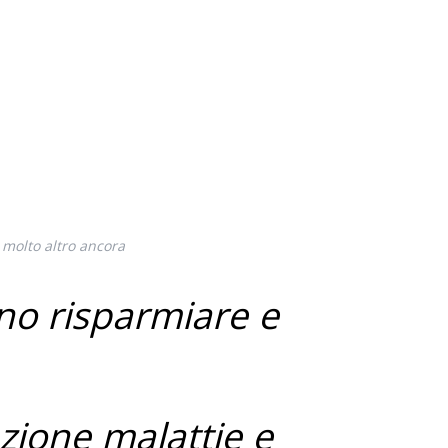
 molto altro ancora
anno risparmiare e
nzione malattie e