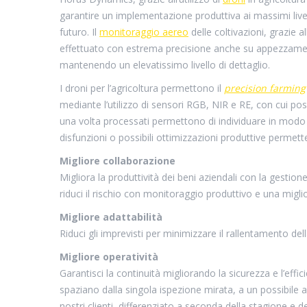
garantire un implementazione produttiva ai massimi livel
futuro. Il
monitoraggio aereo
delle coltivazioni, grazie 
effettuato con estrema precisione anche su appezzamenti
mantenendo un elevatissimo livello di dettaglio.
I droni per l’agricoltura permettono il
precision farming
mediante l’utilizzo di sensori RGB, NIR e RE, con cui pos
una volta processati permettono di individuare in modo
disfunzioni o possibili ottimizzazioni produttive permet
Migliore collaborazione
Migliora la produttività dei beni aziendali con la gestione 
riduci il rischio con monitoraggio produttivo e una miglio
Migliore adattabilità
Riduci gli imprevisti per minimizzare il rallentamento del
Migliore operatività
Garantisci la continuità migliorando la sicurezza e l’effic
spaziano dalla singola ispezione mirata, a un possibile
nostri clienti, differenziato a seconda della stagione e d