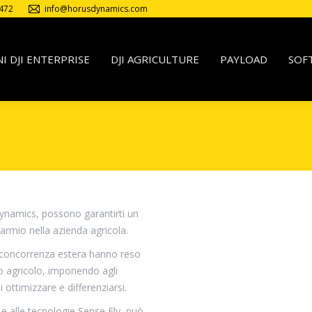
472
info@horusdynamics.com
I DJI ENTERPRISE
DJI AGRICULTURE
PAYLOAD
SOF
 Dynamics, possono garantirti un
parmio nella azienda agricola.
e concorrenza estera hanno reso
o agricolo, imponendo agli
ottimizzare e differenziarsi.
 e alle tecnologie Sense Fly, può