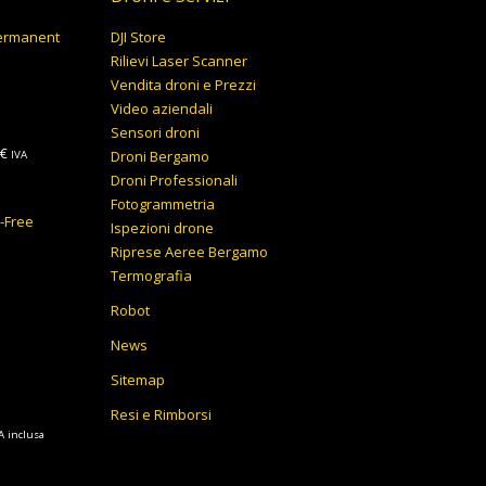
Permanent
DJI Store
Rilievi Laser Scanner
Vendita droni e Prezzi
Video aziendali
Sensori droni
Fascia
€
Droni Bergamo
IVA
di
Droni Professionali
prezzo:
Fotogrammetria
y-Free
da
Ispezioni drone
13.199,00€
Riprese Aeree Bergamo
a
Termografia
13.799,00€
Robot
News
Sitemap
Resi e Rimborsi
A inclusa
ezzo
tuale