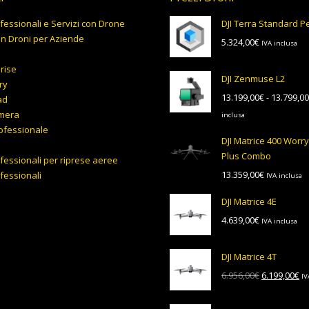
fessionali e Servizi con Drone
DJI Terra Standard 
on Droni per Aziende
5.324,00
€
IVA inclusa
prise
DJI Zenmuse L2
ry
13.199,00
€
-
13.799,00
ad
mera
inclusa
ofessionale
DJI Matrice 400 Worr
Plus Combo
fessionali per riprese aeree
13.359,00
€
fessionali
IVA inclusa
DJI Matrice 4E
4.639,00
€
IVA inclusa
DJI Matrice 4T
Il
Il
6.956,00
€
6.199,00
€
IV
prezzo
pr
originale
at