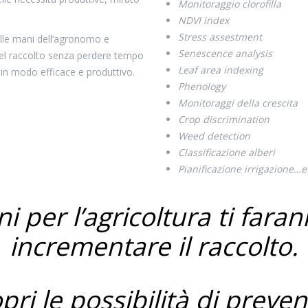
Monitoraggio clorofilla
NDVI index
Stress assestment
le mani dell’agronomo e
Senescence analysis
 del raccolto senza perdere tempo
Leaf area indexing
in modo efficace e produttivo.
Phenology
Monitoraggi della crescita
droni per l’agricoltura
Crop discrimination
Weed detection
Classificazione alberi
Pianificazione irrigazione…e
ni per l’agricoltura ti far
incrementare il raccolto.
pri le possibilità di preve