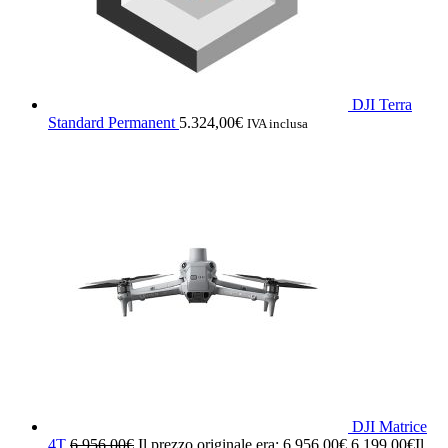
DJI Terra
Standard Permanent
5.324,00
€
IVA inclusa
DJI Matrice
4T
6.956,00
€
Il prezzo originale era: 6.956,00€.
6.199,00
€
Il