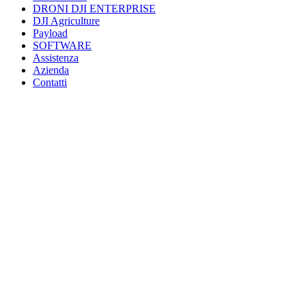
DRONI DJI ENTERPRISE
DJI Agriculture
Payload
SOFTWARE
Assistenza
Azienda
Contatti
Servizio Riprese aeree con drone Brescia droni professionali per
ispezioni video e fotogrammetria
Riprese aeree
con drone a
Brescia