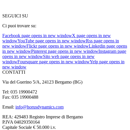
SEGUICI SU
Ci puoi trovare su:
Facebook page opens in new window
X page opens in new
window
YouTube page opens in new window
Rss page opens in
new window
Flickr page opens in new window
Linkedin page opens
in new window
Pinterest page opens in new window
Instagram page
opens in new window
Sito web page opens in new
window
Foursquare page opens in new window
Yelp page opens in
new window
CONTATTI
Via del Guerino 5/A, 24123 Bergamo (BG)
Tel: 035 19900472
Fax: 035 19900488
Email:
info@horusdynamics.com
REA: 429483 Registro Imprese di Bergamo
P.IVA 04029350164
Capitale Sociale € 50.000 i.v.