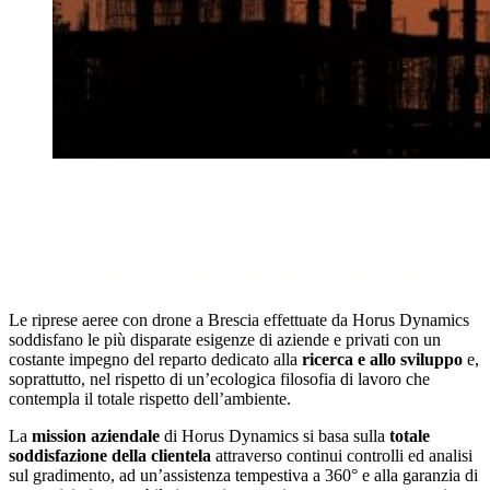
Riprese aeree con drone Brescia.
riprese aeree con drone Brescia.
Riprese aeree con drone Brescia
Le riprese aeree con drone a Brescia effettuate da Horus Dynamics
soddisfano le più disparate esigenze di aziende e privati con un
costante impegno del reparto dedicato alla
ricerca e allo sviluppo
e,
soprattutto, nel rispetto di un’ecologica filosofia di lavoro che
contempla il totale rispetto dell’ambiente.
La
mission aziendale
di Horus Dynamics si basa sulla
totale
soddisfazione della clientela
attraverso continui controlli ed analisi
sul gradimento, ad un’assistenza tempestiva a 360° e alla garanzia di