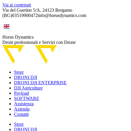
Vai ai contenuti
Via del Guerino 5/A, 24123 Bergamo
(BG)
03519900472
info@horusdynamics.com
Horus Dynamics
Droni professionali e Servizi con Drone
Store
DRONI DJI
DRONI DJI ENTERPRISE
DJI Agriculture
Payload
SOFTWARE
Assistenza
Azienda
Contatti
Store
DRONI DJI