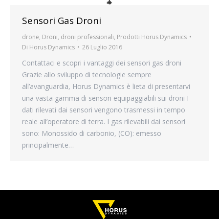
Sensori Gas Droni
drone
,
Droni
,
droni professionali
,
Prodotti Horus Dynamics
Di
Horus Dynamics
26 Luglio 2016
Contattaci e scopri i vantaggi dei sensori gas droni
Grazie allo sviluppo di tecnologie sempre
all’avanguardia, Horus Dynamics è lieta di presentarvi
una vasta gamma di sensori equipaggiabili sui droni I
dati rilevati dai sensori vengono trasmessi in tempo
reale all’operatore di terra. I gas rilevabili dai sensori
sono: Monossido di carbonio, (CO): emesso
principalmente…