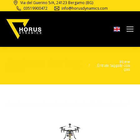
Via del Guerino 5/A, 24123 Bergamo (BG)
03519900472
info@horusdynamics.com
Archivio dei tag:
Home
Tu sei qui:
gas
Entrate taggate con
gas
Scopri gas sensori per droni professionali rilievo ispezioni