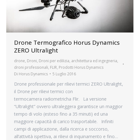
Drone Termografico Horus Dynamics
ZERO Ultralight
drone
,
Droni
,
Droni per edilizia, architettura ed ingegneria
,
droni professionali
,
FLIR
,
Prodotti Horus Dynamics
Di
Horus Dynamics
5 Luglio 2016
Drone professionale per rilievi termici ZERO Ultralight,
il Drone per rilievi termici con
termocamera radiometricha Flir. La versione
“Ultralight” ovvero ultraleggera garantisce un maggior
tempo di volo (esteso fino a 35 minuti) ed una
maggiore capacità di carico trasportabile. Infiniti
campi di applicazione, dalla ricerca e soccorso,
all’attività ispettiva, ai rilievi di inquinamento e fino…