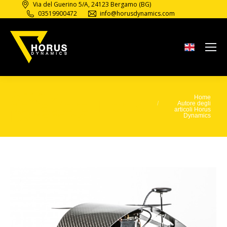
Via del Guerino 5/A, 24123 Bergamo (BG)
03519900472
info@horusdynamics.com
Archivi
Home
Tu sei qui:
dell'autore:
Horus
Autore degli
articoli Horus
Dynamics
Dynamics