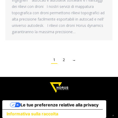
Ingegneri autocad e autodesk software e i vantaggi
dei rilievi con droni I nostri servizi di mappatura
topografica con droni permettono rilievi topografici ad
alta precisione facilmente esportabili in autocad e nell’
universo autodesk. I rilievi con droni Horus dynamics
garantiranno la massima precisione…
1
2
→
Le tue preferenze relative alla privacy
Informativa sulla raccolta