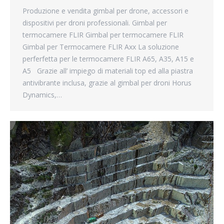
Produzione e vendita gimbal per drone, accessori e
dispositivi per droni professionali. Gimbal per
termocamere FLIR Gimbal per termocamere FLIR
Gimbal per Termocamere FLIR Axx La soluzione
perferfetta per le termocamere FLIR A65, A35, A15 e
A5 Grazie all’ impiego di materiali top ed alla piastra
antivibrante inclusa, grazie al gimbal per droni Horus
Dynamics,…