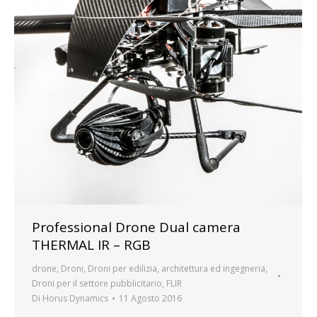
Professional Drone Dual camera
THERMAL IR – RGB
drone
,
Droni
,
Droni per edilizia, architettura ed ingegneria
,
Droni per il settore pubblicitario
,
FLIR
Di
Horus Dynamics
11 Agosto 2016