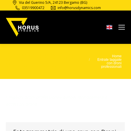
Via del Guerino 5/A, 24123 Bergamo (BG)
03519900472
info@horusdynamics.com
Archivio dei tag:
Home
Tu sei qui:
droni
Entrate taggate
con droni
professionali
professionali
I migliori droni professionali gimbal termocamera e
accessori drone