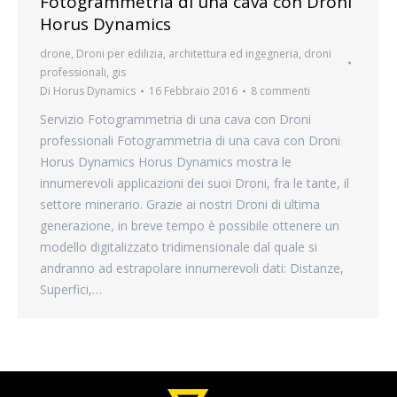
Fotogrammetria di una cava con Droni
Horus Dynamics
drone
,
Droni per edilizia, architettura ed ingegneria
,
droni
professionali
,
gis
Di
Horus Dynamics
16 Febbraio 2016
8 commenti
Servizio Fotogrammetria di una cava con Droni
professionali Fotogrammetria di una cava con Droni
Horus Dynamics Horus Dynamics mostra le
innumerevoli applicazioni dei suoi Droni, fra le tante, il
settore minerario. Grazie ai nostri Droni di ultima
generazione, in breve tempo è possibile ottenere un
modello digitalizzato tridimensionale dal quale si
andranno ad estrapolare innumerevoli dati: Distanze,
Superfici,…